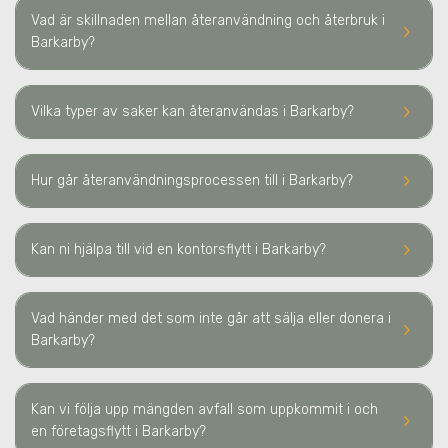
Vad är skillnaden mellan återanvändning och återbruk
i
keyboard_arrow_right
Barkarby
?
keyboard_arrow_right
Vilka typer av saker kan återanvändas
i Barkarby
?
keyboard_arrow_right
Hur går återanvändningsprocessen till
i Barkarby
?
keyboard_arrow_right
Kan ni hjälpa till vid en kontorsflytt
i Barkarby
?
Vad händer med det som inte går att sälja eller donera
i
keyboard_arrow_right
Barkarby
?
Kan vi följa upp mängden avfall som uppkommit i och
keyboard_arrow_right
en företagsflytt
i Barkarby
?