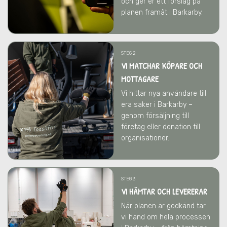
och ger er ett förslag på
planen framåt
i Barkarby
.
STEG 2
VI MATCHAR KÖPARE OCH
MOTTAGARE
Vi hittar nya användare till
era saker
i Barkarby
–
genom försäljning till
företag eller donation till
organisationer.
STEG 3
VI HÄMTAR OCH LEVERERAR
När planen är godkänd tar
vi hand om hela processen