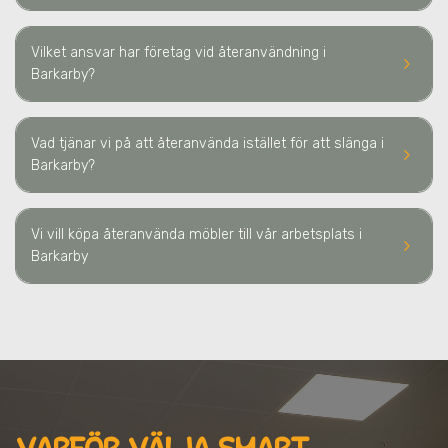
Vilket ansvar har företag vid återanvändning
i
keyboard_arrow_right
Barkarby
?
Vad tjänar vi på att återanvända istället för att slänga
i
keyboard_arrow_right
Barkarby
?
Vi vill köpa återanvända möbler till vår arbetsplats
i
keyboard_arrow_right
Barkarby