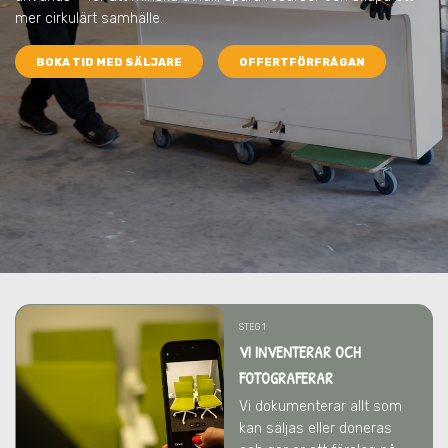
mer cirkulärt samhälle.
BOKA TID MED SÄLJARE
OFFERTFÖRFRÅGAN
STEG 1
VI INVENTERAR OCH
FOTOGRAFERAR
Vi dokumenterar allt som
kan säljas eller doneras