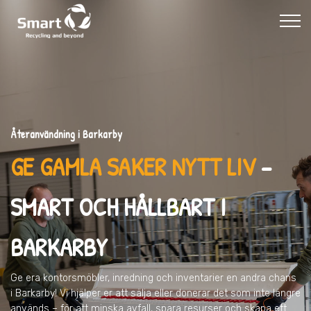
Återanvändning i Barkarby
GE GAMLA SAKER NYTT LIV
–
SMART OCH HÅLLBART I
BARKARBY
Ge era kontorsmöbler, inredning och inventarier en andra chans
i Barkarby
! Vi hjälper er att sälja eller donerar det som inte längre
används – för att minska avfall, spara resurser och skapa ett