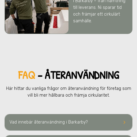
i Barkarby
– från hämtning
till leverans. Ni sparar tid
och främjar ett cirkulärt
samhälle.
FAQ
– ÅTERANVÄNDNING
Här hittar du vanliga frågor om återanvändning för företag som
vill bli mer hållbara och främja cirkularitet.
keyboard_arrow_right
Vad innebär återanvändning
i Barkarby
?