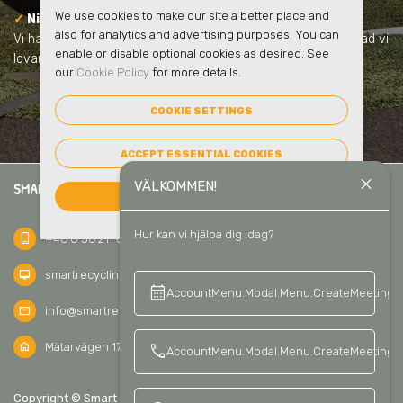
We use cookies to make our site a better place and
✓
Ni samarbetar med en pålitlig partner
also for analytics and advertising purposes. You can
Vi har lång erfarenhet, har inga dolda avgifter och vi håller vad vi
enable or disable optional cookies as desired. See
lovar.
our
Cookie Policy
for more details.
COOKIE SETTINGS
ACCEPT ESSENTIAL COOKIES
close
VÄLKOMMEN!
SMART RECYCLING SVERIGE AB
ACCEPT ALL COOKIES
Hur kan vi hjälpa dig idag?
phone_iphone
+46 8 56 211 811
desktop_mac
smartrecycling.se
calendar_month
keyboard_a
AccountMenu.Modal.Menu.CreateMeeting
mail
info@smartrecycling.se
home
Mätarvägen 17C, 196 37 Kungsängen, Sweden
call
AccountMenu.Modal.Menu.CreateMeetingCa
keyboard_arrow_up
Copyright © Smart Recycling Sverige AB 2026
SV