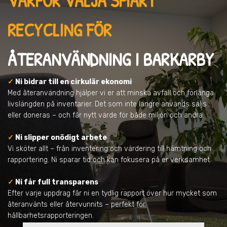
VARFÖR VÄLJA SMART
RECYCLING FÖR
ÅTERANVÄNDNING
I BARKARBY
✓
Ni bidrar till en cirkulär ekonomi
Med återanvändning hjälper vi er att minska avfall och förlänga
livslängden på inventarier. Det som inte längre används säljs
eller doneras – och får nytt värde för både miljön och andra.
✓
Ni slipper onödigt arbete
Vi sköter allt – från inventering och värdering till hämtning och
rapportering. Ni sparar tid och kan fokusera på er verksamhet.
✓
Ni får full transparens
Efter varje uppdrag får ni en tydlig rapport över hur mycket som
återanvänts eller återvunnits – perfekt för
hållbarhetsrapporteringen.