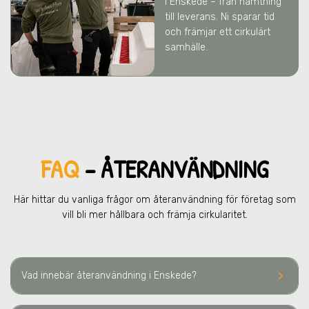
i Enskede
– från hämtning
till leverans. Ni sparar tid
och främjar ett cirkulärt
samhälle.
FAQ
– ÅTERANVÄNDNING
Här hittar du vanliga frågor om återanvändning för företag som
vill bli mer hållbara och främja cirkularitet.
keyboard_arrow_right
Vad innebär återanvändning
i Enskede
?