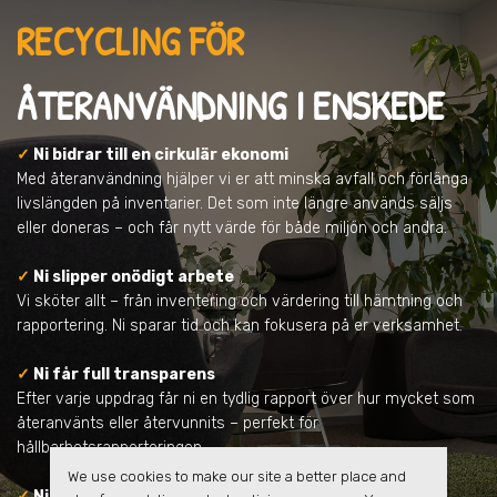
RECYCLING FÖR
ÅTERANVÄNDNING
I ENSKEDE
✓
Ni bidrar till en cirkulär ekonomi
Med återanvändning hjälper vi er att minska avfall och förlänga
livslängden på inventarier. Det som inte längre används säljs
eller doneras – och får nytt värde för både miljön och andra.
✓
Ni slipper onödigt arbete
Vi sköter allt – från inventering och värdering till hämtning och
rapportering. Ni sparar tid och kan fokusera på er verksamhet.
✓
Ni får full transparens
Efter varje uppdrag får ni en tydlig rapport över hur mycket som
återanvänts eller återvunnits – perfekt för
hållbarhetsrapporteringen.
We use cookies to make our site a better place and
✓
Ni samarbetar med en pålitlig partner