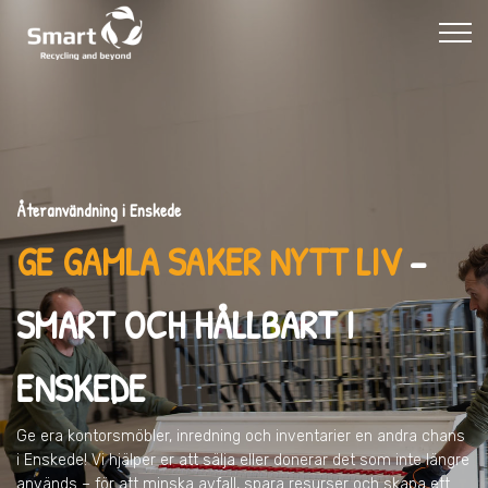
Återanvändning i Enskede
GE GAMLA SAKER NYTT LIV
–
SMART OCH HÅLLBART I
ENSKEDE
Ge era kontorsmöbler, inredning och inventarier en andra chans
i Enskede
! Vi hjälper er att sälja eller donerar det som inte längre
används – för att minska avfall, spara resurser och skapa ett