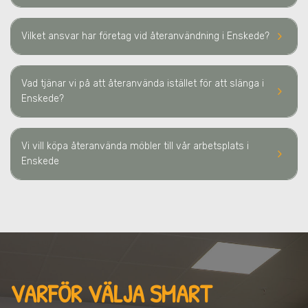
keyboard_arrow_right
Vilket ansvar har företag vid återanvändning
i Enskede
?
Vad tjänar vi på att återanvända istället för att slänga
i
keyboard_arrow_right
Enskede
?
Vi vill köpa återanvända möbler till vår arbetsplats
i
keyboard_arrow_right
Enskede
VARFÖR VÄLJA SMART