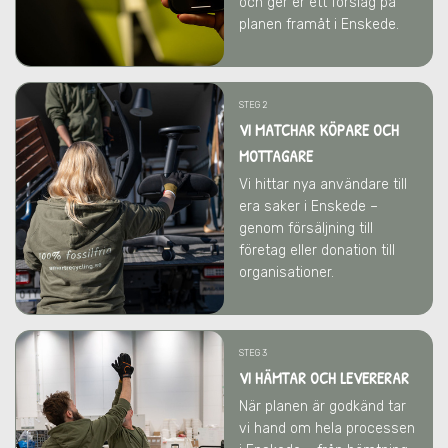
och ger er ett förslag på
planen framåt
i Enskede
.
STEG 2
VI MATCHAR KÖPARE OCH
MOTTAGARE
Vi hittar nya användare till
era saker
i Enskede
–
genom försäljning till
företag eller donation till
organisationer.
STEG 3
VI HÄMTAR OCH LEVERERAR
När planen är godkänd tar
vi hand om hela processen