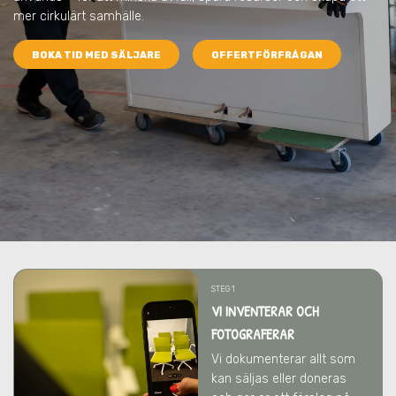
mer cirkulärt samhälle.
BOKA TID MED SÄLJARE
OFFERTFÖRFRÅGAN
STEG 1
VI INVENTERAR OCH
FOTOGRAFERAR
Vi dokumenterar allt som
kan säljas eller doneras