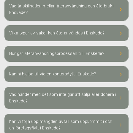
Vad är skillnaden mellan återanvändning och återbruk
i
keyboard_arrow_right
Enskede
?
keyboard_arrow_right
Vilka typer av saker kan återanvändas
i Enskede
?
keyboard_arrow_right
Hur går återanvändningsprocessen till
i Enskede
?
keyboard_arrow_right
Kan ni hjälpa till vid en kontorsflytt
i Enskede
?
Vad händer med det som inte går att sälja eller donera
i
keyboard_arrow_right
Enskede
?
Kan vi följa upp mängden avfall som uppkommit i och
keyboard_arrow_right
en företagsflytt
i Enskede
?