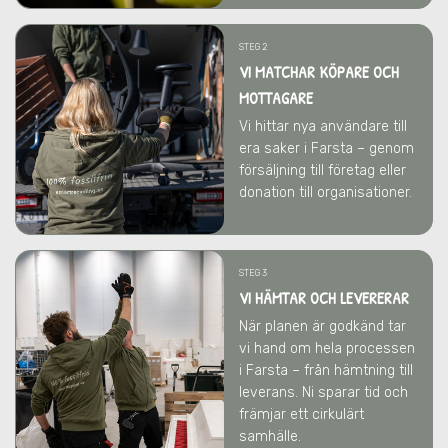
STEG 2
VI MATCHAR KÖPARE OCH
MOTTAGARE
Vi hittar nya användare till
era saker
i Farsta
– genom
försäljning till företag eller
donation till organisationer.
STEG 3
VI HÄMTAR OCH LEVERERAR
När planen är godkänd tar
vi hand om hela processen
i Farsta
– från hämtning till
leverans. Ni sparar tid och
främjar ett cirkulärt
samhälle.