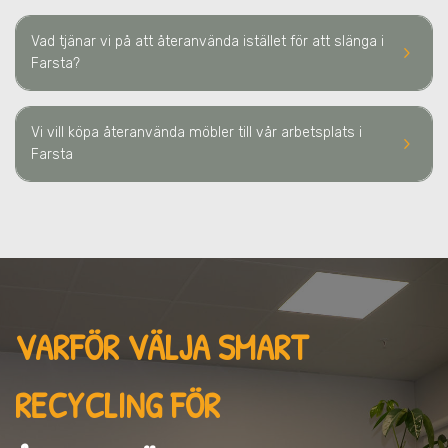
Vad tjänar vi på att återanvända istället för att slänga
i
keyboard_arrow_right
Farsta
?
Vi vill köpa återanvända möbler till vår arbetsplats
i
keyboard_arrow_right
Farsta
VARFÖR VÄLJA SMART
RECYCLING FÖR