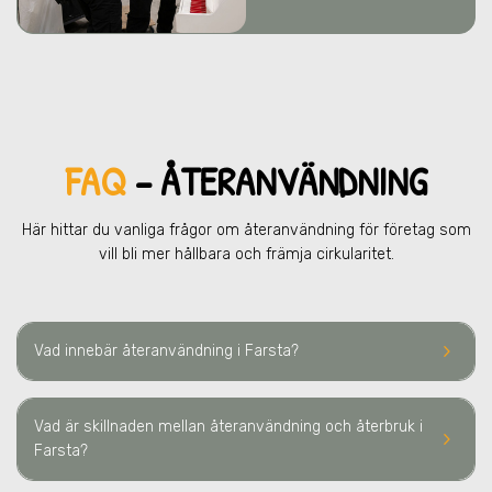
FAQ
– ÅTERANVÄNDNING
Här hittar du vanliga frågor om återanvändning för företag som
vill bli mer hållbara och främja cirkularitet.
keyboard_arrow_right
Vad innebär återanvändning
i Farsta
?
Vad är skillnaden mellan återanvändning och återbruk
i
keyboard_arrow_right
Farsta
?