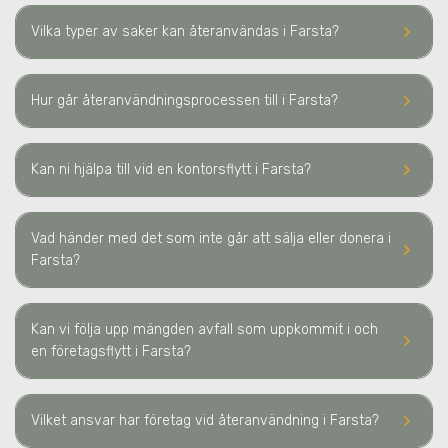
keyboard_arrow_right
Vilka typer av saker kan återanvändas
i Farsta
?
keyboard_arrow_right
Hur går återanvändningsprocessen till
i Farsta
?
keyboard_arrow_right
Kan ni hjälpa till vid en kontorsflytt
i Farsta
?
Vad händer med det som inte går att sälja eller donera
i
keyboard_arrow_right
Farsta
?
Kan vi följa upp mängden avfall som uppkommit i och
keyboard_arrow_right
en företagsflytt
i Farsta
?
keyboard_arrow_right
Vilket ansvar har företag vid återanvändning
i Farsta
?