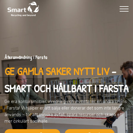
Återanvändning i Farsta
GE GAMLA SAKER NYTT LIV
–
SMART OCH HÅLLBART I FARSTA
Ge era kontorsmöbler, inredning och inventarier en andra chans
i Farsta
! Vi hjälper er att sälja eller donerar det som inte längre
används – för att minska avfall, spara resurser och skapa ett
mer cirkulärt samhälle.