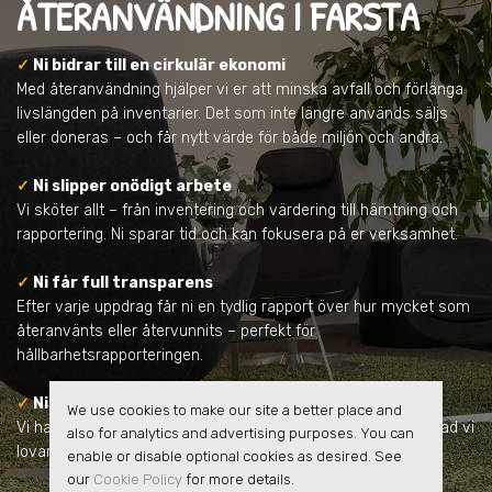
ÅTERANVÄNDNING
I FARSTA
✓
Ni bidrar till en cirkulär ekonomi
Med återanvändning hjälper vi er att minska avfall och förlänga
livslängden på inventarier. Det som inte längre används säljs
eller doneras – och får nytt värde för både miljön och andra.
✓
Ni slipper onödigt arbete
Vi sköter allt – från inventering och värdering till hämtning och
rapportering. Ni sparar tid och kan fokusera på er verksamhet.
✓
Ni får full transparens
Efter varje uppdrag får ni en tydlig rapport över hur mycket som
återanvänts eller återvunnits – perfekt för
hållbarhetsrapporteringen.
✓
Ni samarbetar med en pålitlig partner
We use cookies to make our site a better place and
Vi har lång erfarenhet, har inga dolda avgifter och vi håller vad vi
also for analytics and advertising purposes. You can
lovar.
enable or disable optional cookies as desired. See
our
Cookie Policy
for more details.