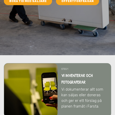
BOKA TID MED SÄLJARE
OFFERTFÖRFRÅGAN
STEG 1
VI INVENTERAR OCH
FOTOGRAFERAR
Vi dokumenterar allt som
kan säljas eller doneras
och ger er ett förslag på
planen framåt
i Farsta
.