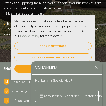
Efter varje uppdrag får ni en tydlig rapport över hur mycket som
återanvänts eller återvunnits – perfekt för
hållbarhetsrapporteringen.
We use cookies to make our site a better place and
✓
Ni samarbetar med en pålitlig partner
also for analytics and advertising purposes. You can
Vi har lång erfarenhet, har inga dolda avgifter och vi håller vad vi
enable or disable optional cookies as desired. See
lovar.
our
Cookie Policy
for more details.
COOKIE SETTINGS
ACCEPT ESSENTIAL COOKIES
close
VÄLKOMMEN!
SMART RECYCLING SVERIGE AB
ACCEPT ALL COOKIES
Hur kan vi hjälpa dig idag?
phone_iphone
+46 8 56 211 811
desktop_mac
smartrecycling.se
calendar_month
keyboard_a
AccountMenu.Modal.Menu.CreateMeeting
mail
info@smartrecycling.se