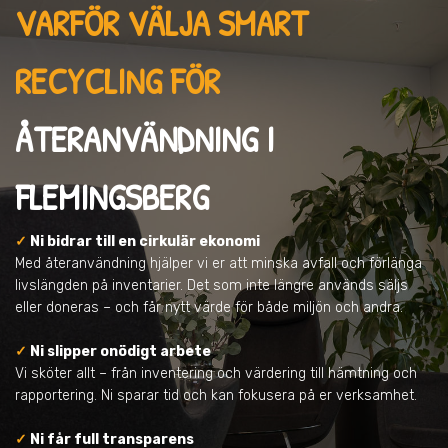
VARFÖR VÄLJA SMART
RECYCLING FÖR
ÅTERANVÄNDNING
I
FLEMINGSBERG
✓
Ni bidrar till en cirkulär ekonomi
Med återanvändning hjälper vi er att minska avfall och förlänga
livslängden på inventarier. Det som inte längre används säljs
eller doneras – och får nytt värde för både miljön och andra.
✓
Ni slipper onödigt arbete
Vi sköter allt – från inventering och värdering till hämtning och
rapportering. Ni sparar tid och kan fokusera på er verksamhet.
✓
Ni får full transparens