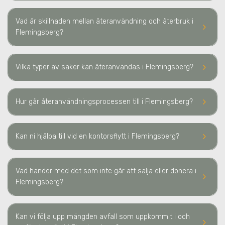
Vad är skillnaden mellan återanvändning och återbruk
i
keyboard_arrow_right
Flemingsberg
?
keyboard_arrow_right
Vilka typer av saker kan återanvändas
i Flemingsberg
?
keyboard_arrow_right
Hur går återanvändningsprocessen till
i Flemingsberg
?
keyboard_arrow_right
Kan ni hjälpa till vid en kontorsflytt
i Flemingsberg
?
Vad händer med det som inte går att sälja eller donera
i
keyboard_arrow_right
Flemingsberg
?
Kan vi följa upp mängden avfall som uppkommit i och
keyboard_arrow_right