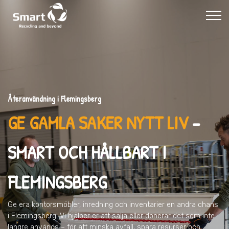
Återanvändning i Flemingsberg
GE GAMLA SAKER NYTT LIV
–
SMART OCH HÅLLBART I
FLEMINGSBERG
Ge era kontorsmöbler, inredning och inventarier en andra chans
i Flemingsberg
! Vi hjälper er att sälja eller donerar det som inte
längre används – för att minska avfall, spara resurser och