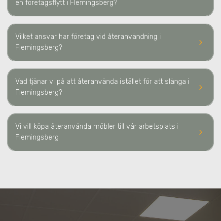
en företagsflytt
i Flemingsberg
?
Vilket ansvar har företag vid återanvändning
i
keyboard_arrow_right
Flemingsberg
?
Vad tjänar vi på att återanvända istället för att slänga
i
keyboard_arrow_right
Flemingsberg
?
Vi vill köpa återanvända möbler till vår arbetsplats
i
keyboard_arrow_right
Flemingsberg