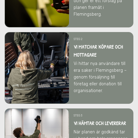
och ger er ett förslag på
planen framåt
i
Flemingsberg
.
STEG 2
VI MATCHAR KÖPARE OCH
MOTTAGARE
Vi hittar nya användare till
era saker
i Flemingsberg
–
genom försäljning till
företag eller donation till
organisationer.
STEG 3
VI HÄMTAR OCH LEVERERAR
När planen är godkänd tar