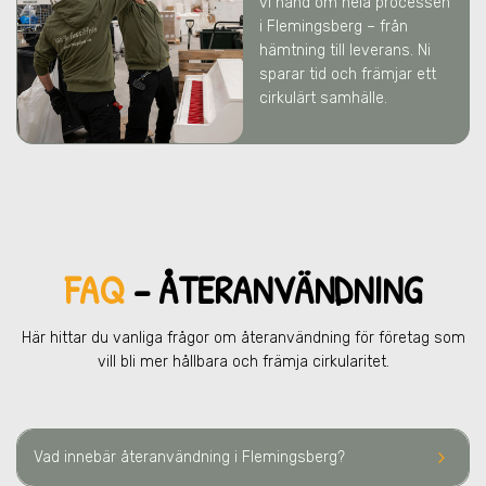
vi hand om hela processen
i Flemingsberg
– från
hämtning till leverans. Ni
sparar tid och främjar ett
cirkulärt samhälle.
FAQ
– ÅTERANVÄNDNING
Här hittar du vanliga frågor om återanvändning för företag som
vill bli mer hållbara och främja cirkularitet.
keyboard_arrow_right
Vad innebär återanvändning
i Flemingsberg
?