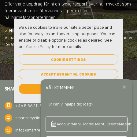
Efter varje uppdrag får ni en tydlig rapport över hur mycket som
återanvänts eller återvunnits – perfekt för
hållbarhetsrapporteringen.
We use cookies to make our site a better place and
✓
Ni samarbetar med en pålitlig partner
also for analytics and advertising purposes. You can
Vi har lång erfarenhet, har inga dolda avgifter och vi håller vad vi
enable or disable optional cookies as desired. See
lovar.
our
Cookie Policy
for more details.
COOKIE SETTINGS
ACCEPT ESSENTIAL COOKIES
close
VÄLKOMMEN!
SMART RECYCLING SVERIGE AB
ACCEPT ALL COOKIES
Hur kan vi hjälpa dig idag?
phone_iphone
+46 8 56 211 811
desktop_mac
smartrecycling.se
calendar_month
keyboard_a
AccountMenu.Modal.Menu.CreateMeeting
mail
info@smartrecycling.se