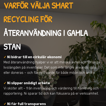
VARFÖR VÄLJA SMART
RECYCLING FÖR
ÅTERANVÄNDNING
I GAMLA
STAN
✓
Ni bidrar till en cirkulär ekonomi
Med återanvändning hjälper vi er att minska avfall och förlänga
livslängden på inventarier. Det som inte längre används säljs
eller doneras – och får nytt värde för både miljön och andra.
✓
Ni slipper onödigt arbete
Vi sköter allt – från inventering och värdering till hämtning och
rapportering. Ni sparar tid och kan fokusera på er verksamhet.
✓
Ni får full transparens