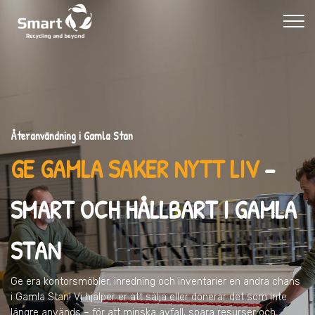
Återanvändning i Gamla Stan
GE GAMLA SAKER NYTT LIV
–
SMART OCH HÅLLBART I GAMLA
STAN
Ge era kontorsmöbler, inredning och inventarier en andra chans
i Gamla Stan
! Vi hjälper er att sälja eller donerar det som inte
längre används – för att minska avfall, spara resurser och