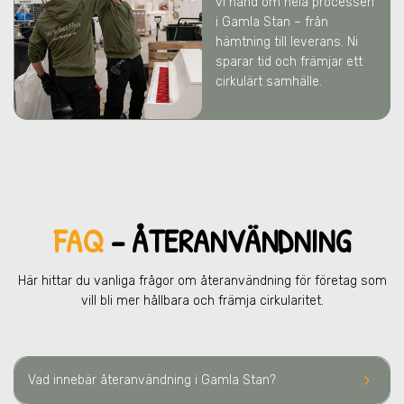
vi hand om hela processen
i Gamla Stan
– från
hämtning till leverans. Ni
sparar tid och främjar ett
cirkulärt samhälle.
FAQ
– ÅTERANVÄNDNING
Här hittar du vanliga frågor om återanvändning för företag som
vill bli mer hållbara och främja cirkularitet.
keyboard_arrow_right
Vad innebär återanvändning
i Gamla Stan
?