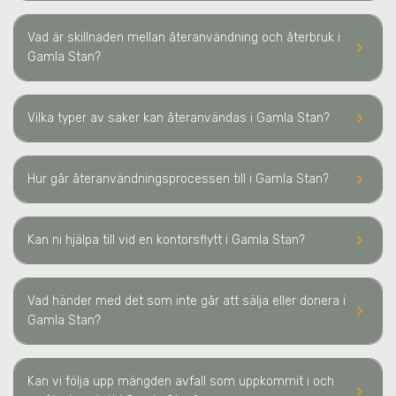
Vad är skillnaden mellan återanvändning och återbruk
i
keyboard_arrow_right
Gamla Stan
?
keyboard_arrow_right
Vilka typer av saker kan återanvändas
i Gamla Stan
?
keyboard_arrow_right
Hur går återanvändningsprocessen till
i Gamla Stan
?
keyboard_arrow_right
Kan ni hjälpa till vid en kontorsflytt
i Gamla Stan
?
Vad händer med det som inte går att sälja eller donera
i
keyboard_arrow_right
Gamla Stan
?
Kan vi följa upp mängden avfall som uppkommit i och
keyboard_arrow_right