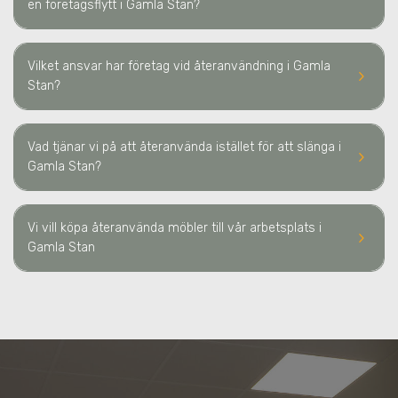
en företagsflytt
i Gamla Stan
?
Vilket ansvar har företag vid återanvändning
i Gamla
keyboard_arrow_right
Stan
?
Vad tjänar vi på att återanvända istället för att slänga
i
keyboard_arrow_right
Gamla Stan
?
Vi vill köpa återanvända möbler till vår arbetsplats
i
keyboard_arrow_right
Gamla Stan