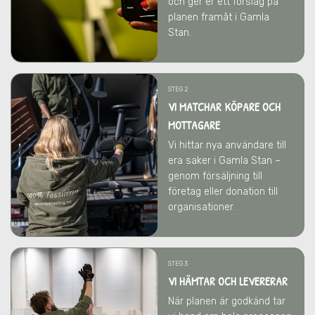
och ger er ett förslag på
planen framåt
i Gamla
Stan
.
STEG 2
VI MATCHAR KÖPARE OCH
MOTTAGARE
Vi hittar nya användare till
era saker
i Gamla Stan
–
genom försäljning till
företag eller donation till
organisationer.
STEG 3
VI HÄMTAR OCH LEVERERAR
När planen är godkänd tar