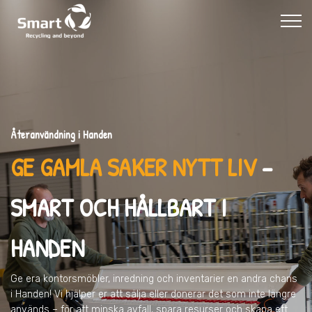
Återanvändning i Handen
GE GAMLA SAKER NYTT LIV
–
SMART OCH HÅLLBART I
HANDEN
Ge era kontorsmöbler, inredning och inventarier en andra chans
i Handen
! Vi hjälper er att sälja eller donerar det som inte längre
används – för att minska avfall, spara resurser och skapa ett