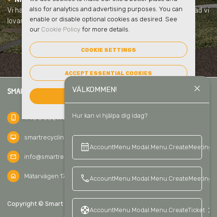
also for analytics and advertising purposes. You can
Vi har lång erfarenhet, har inga dolda avgifter och vi håller vad vi
enable or disable optional cookies as desired. See
lovar.
our
Cookie Policy
for more details.
COOKIE SETTINGS
ACCEPT ESSENTIAL COOKIES
close
VÄLKOMMEN!
SMART RECYCLING SVERIGE AB
ACCEPT ALL COOKIES
Hur kan vi hjälpa dig idag?
phone_iphone
+46 8 56 211 811
desktop_mac
smartrecycling.se
calendar_month
keyboard_a
AccountMenu.Modal.Menu.CreateMeeting
mail
info@smartrecycling.se
home
Mätarvägen 17C, 196 37 Kungsängen, Sweden
call
AccountMenu.Modal.Menu.CreateMeetingCa
keyboard_arrow_up
Copyright © Smart Recycling Sverige AB 2026
SV
support
keyboard_arrow_right
AccountMenu.Modal.Menu.CreateTicket