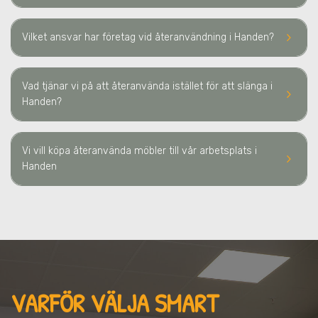
keyboard_arrow_right
Vilket ansvar har företag vid återanvändning
i Handen
?
Vad tjänar vi på att återanvända istället för att slänga
i
keyboard_arrow_right
Handen
?
Vi vill köpa återanvända möbler till vår arbetsplats
i
keyboard_arrow_right
Handen
VARFÖR VÄLJA SMART