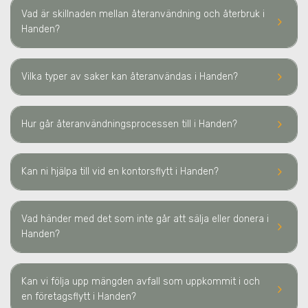
Vad är skillnaden mellan återanvändning och återbruk
i
keyboard_arrow_right
Handen
?
keyboard_arrow_right
Vilka typer av saker kan återanvändas
i Handen
?
keyboard_arrow_right
Hur går återanvändningsprocessen till
i Handen
?
keyboard_arrow_right
Kan ni hjälpa till vid en kontorsflytt
i Handen
?
Vad händer med det som inte går att sälja eller donera
i
keyboard_arrow_right
Handen
?
Kan vi följa upp mängden avfall som uppkommit i och
keyboard_arrow_right
en företagsflytt
i Handen
?