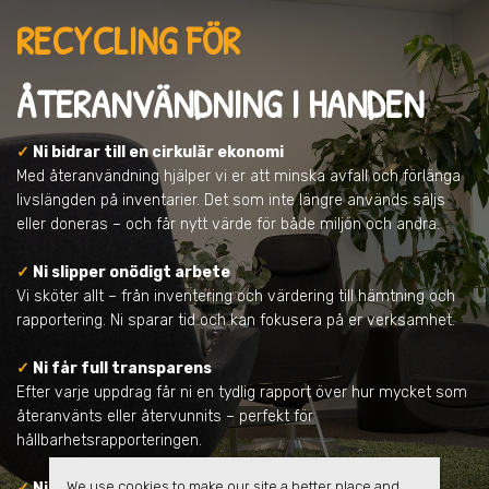
RECYCLING FÖR
ÅTERANVÄNDNING
I HANDEN
✓
Ni bidrar till en cirkulär ekonomi
Med återanvändning hjälper vi er att minska avfall och förlänga
livslängden på inventarier. Det som inte längre används säljs
eller doneras – och får nytt värde för både miljön och andra.
✓
Ni slipper onödigt arbete
Vi sköter allt – från inventering och värdering till hämtning och
rapportering. Ni sparar tid och kan fokusera på er verksamhet.
✓
Ni får full transparens
Efter varje uppdrag får ni en tydlig rapport över hur mycket som
återanvänts eller återvunnits – perfekt för
hållbarhetsrapporteringen.
We use cookies to make our site a better place and
✓
Ni samarbetar med en pålitlig partner