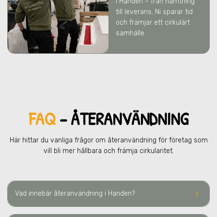
i Handen
– från hämtning
till leverans. Ni sparar tid
och främjar ett cirkulärt
samhälle.
FAQ
– ÅTERANVÄNDNING
Här hittar du vanliga frågor om återanvändning för företag som
vill bli mer hållbara och främja cirkularitet.
keyboard_arrow_right
Vad innebär återanvändning
i Handen
?