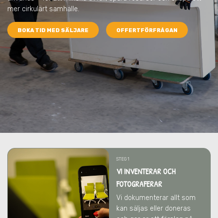
mer cirkulärt samhälle.
BOKA TID MED SÄLJARE
OFFERTFÖRFRÅGAN
STEG 1
VI INVENTERAR OCH
FOTOGRAFERAR
Vi dokumenterar allt som
kan säljas eller doneras