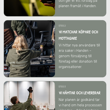
och ger er ett förslag på
planen framåt
i Handen
.
STEG 2
VI MATCHAR KÖPARE OCH
MOTTAGARE
Vi hittar nya användare till
era saker
i Handen
–
genom försäljning till
företag eller donation till
organisationer.
STEG 3
VI HÄMTAR OCH LEVERERAR
När planen är godkänd tar
vi hand om hela processen