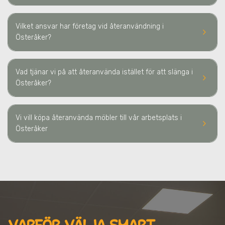
Vilket ansvar har företag vid återanvändning
i
keyboard_arrow_right
Österåker
?
Vad tjänar vi på att återanvända istället för att slänga
i
keyboard_arrow_right
Österåker
?
Vi vill köpa återanvända möbler till vår arbetsplats
i
keyboard_arrow_right
Österåker