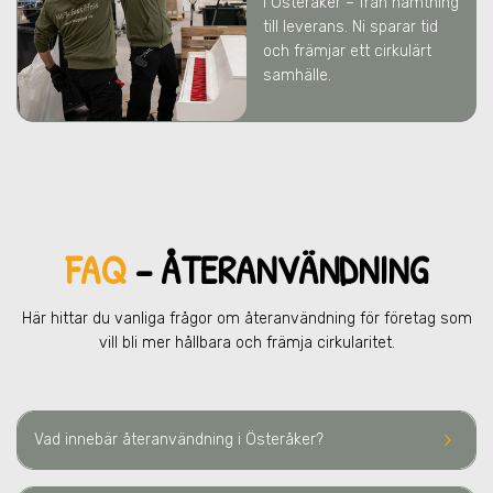
i Österåker
– från hämtning
till leverans. Ni sparar tid
och främjar ett cirkulärt
samhälle.
FAQ
– ÅTERANVÄNDNING
Här hittar du vanliga frågor om återanvändning för företag som
vill bli mer hållbara och främja cirkularitet.
keyboard_arrow_right
Vad innebär återanvändning
i Österåker
?