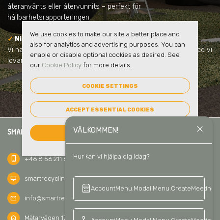
återanvänts eller återvunnits – perfekt för
hållbarhetsrapporteringen.
We use cookies to make our site a better place and
✓
Ni samarbetar med en pålitlig partner
also for analytics and advertising purposes. You can
Vi har lång erfarenhet, har inga dolda avgifter och vi håller vad vi
enable or disable optional cookies as desired. See
lovar.
our
Cookie Policy
for more details.
COOKIE SETTINGS
ACCEPT ESSENTIAL COOKIES
close
VÄLKOMMEN!
SMART RECYCLING SVERIGE AB
ACCEPT ALL COOKIES
Hur kan vi hjälpa dig idag?
phone_iphone
+46 8 56 211 811
desktop_mac
smartrecycling.se
calendar_month
keyboard_a
AccountMenu.Modal.Menu.CreateMeeting
mail
info@smartrecycling.se
home
Mätarvägen 17C, 196 37 Kungsängen, Sweden