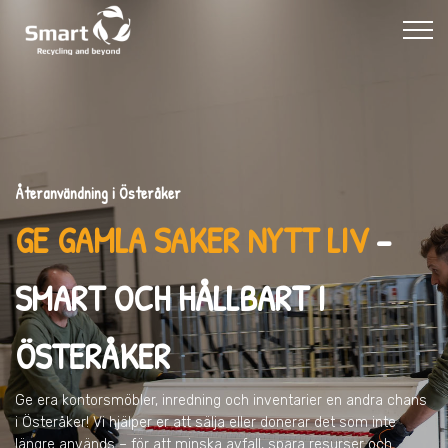
Återanvändning i Österåker
GE GAMLA SAKER NYTT LIV
–
SMART OCH HÅLLBART I
ÖSTERÅKER
Ge era kontorsmöbler, inredning och inventarier en andra chans
i Österåker
! Vi hjälper er att sälja eller donerar det som inte
längre används – för att minska avfall, spara resurser och