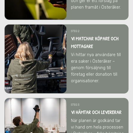
och ger er ett förslag på
planen framåt
i Österåker
.
STEG 2
VI MATCHAR KÖPARE OCH
MOTTAGARE
Vi hittar nya användare till
era saker
i Österåker
–
genom försäljning till
företag eller donation till
organisationer.
STEG 3
VI HÄMTAR OCH LEVERERAR
När planen är godkänd tar
vi hand om hela processen