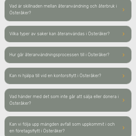
Vad är skillnaden mellan återanvändning och återbruk
i
keyboard_arrow_right
Österåker
?
keyboard_arrow_right
Vilka typer av saker kan återanvändas
i Österåker
?
keyboard_arrow_right
Hur går återanvändningsprocessen till
i Österåker
?
keyboard_arrow_right
Kan ni hjälpa till vid en kontorsflytt
i Österåker
?
Vad händer med det som inte går att sälja eller donera
i
keyboard_arrow_right
Österåker
?
Kan vi följa upp mängden avfall som uppkommit i och
keyboard_arrow_right
en företagsflytt
i Österåker
?