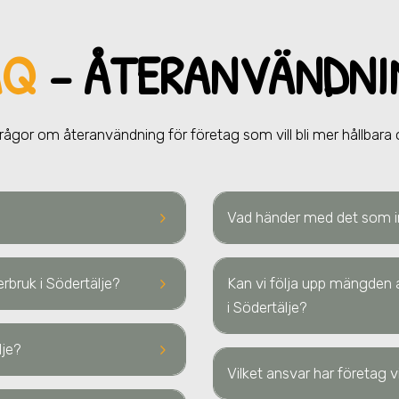
AQ
– ÅTERANVÄNDNI
frågor om återanvändning för företag som vill bli mer hållbara o
keyboard_arrow_right
Vad händer med det som int
keyboard_arrow_right
erbruk
i Södertälje
?
Kan vi följa upp mängden 
i Södertälje
?
keyboard_arrow_right
lje
?
Vilket ansvar har företag 