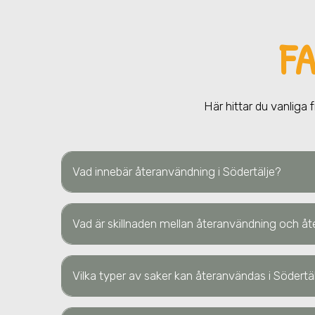
F
Här hittar du vanliga 
Vad innebär återanvändning
i Södertälje
?
Vad är skillnaden mellan återanvändning och åt
Vilka typer av saker kan återanvändas
i Södertä