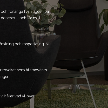
l och förlänga livslängden på
r doneras – och får nytt
 hämtning och rapportering. Ni
 hur mycket som återanvänts
ringen.
i håller vad vi lovar.