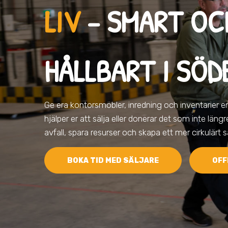
LIV
– SMART OC
HÅLLBART I SÖD
Ge era kontorsmöbler, inredning och inventarier 
hjälper er att sälja eller donerar det som inte län
avfall, spara resurser och skapa ett mer cirkulärt 
BOKA TID MED SÄLJARE
OFF