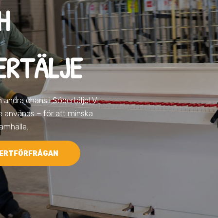
H
ERTÄLJE
en andra chans
i Södertälje
! Vi
gre används – för att minska
samhälle.
ERTFÖRFRÅGAN