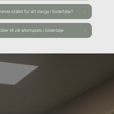
keyboard_arrow_right
vända istället för att slänga
i Södertälje
?
keyboard_arrow_right
bler till vår arbetsplats
i Södertälje