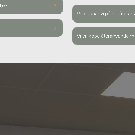
keyboard_arrow_right
lje
?
Vad tjänar vi på att återan
keyboard_arrow_right
Vi vill köpa återanvända mö