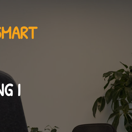
SMART
NG
I