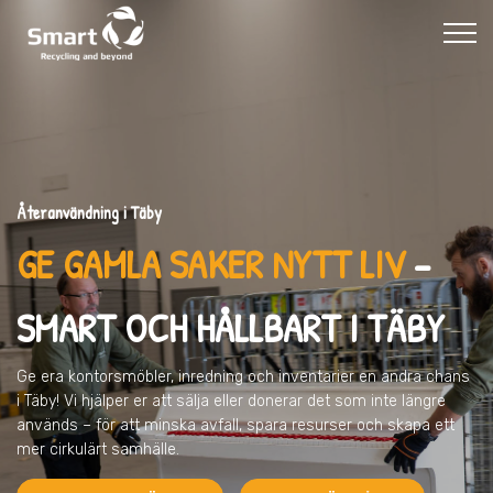
Återanvändning i Täby
GE GAMLA SAKER NYTT LIV
–
SMART OCH HÅLLBART I TÄBY
Ge era kontorsmöbler, inredning och inventarier en andra chans
i Täby
! Vi hjälper er att sälja eller donerar det som inte längre
används – för att minska avfall, spara resurser och skapa ett
mer cirkulärt samhälle.