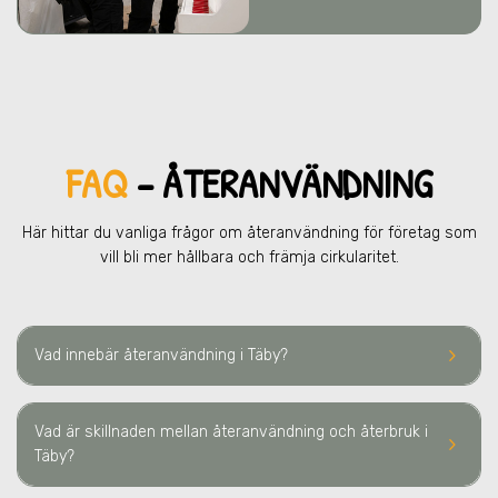
FAQ
– ÅTERANVÄNDNING
Här hittar du vanliga frågor om återanvändning för företag som
vill bli mer hållbara och främja cirkularitet.
keyboard_arrow_right
Vad innebär återanvändning
i Täby
?
Vad är skillnaden mellan återanvändning och återbruk
i
keyboard_arrow_right
Täby
?