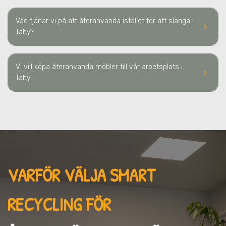
Vad tjänar vi på att återanvända istället för att slänga
i
keyboard_arrow_right
Täby
?
Vi vill köpa återanvända möbler till vår arbetsplats
i
keyboard_arrow_right
Täby
VARFÖR VÄLJA SMART
RECYCLING FÖR