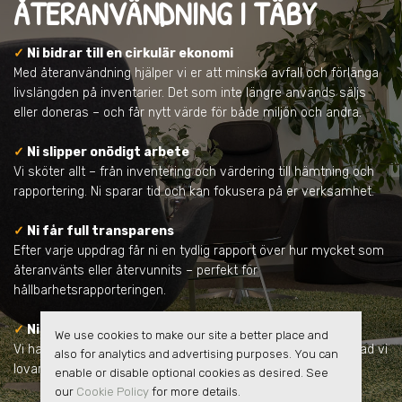
ÅTERANVÄNDNING
I TÄBY
✓
Ni bidrar till en cirkulär ekonomi
Med återanvändning hjälper vi er att minska avfall och förlänga
livslängden på inventarier. Det som inte längre används säljs
eller doneras – och får nytt värde för både miljön och andra.
✓
Ni slipper onödigt arbete
Vi sköter allt – från inventering och värdering till hämtning och
rapportering. Ni sparar tid och kan fokusera på er verksamhet.
✓
Ni får full transparens
Efter varje uppdrag får ni en tydlig rapport över hur mycket som
återanvänts eller återvunnits – perfekt för
hållbarhetsrapporteringen.
✓
Ni samarbetar med en pålitlig partner
We use cookies to make our site a better place and
Vi har lång erfarenhet, har inga dolda avgifter och vi håller vad vi
also for analytics and advertising purposes. You can
lovar.
enable or disable optional cookies as desired. See
our
Cookie Policy
for more details.