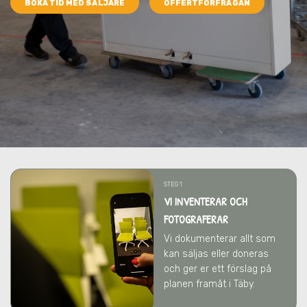
BOKA TID MED SÄLJARE
OFFERTFÖRFRÅGAN
STEG 1
VI INVENTERAR OCH
FOTOGRAFERAR
Vi dokumenterar allt som
kan säljas eller doneras
och ger er ett förslag på
planen framåt
i Täby
.