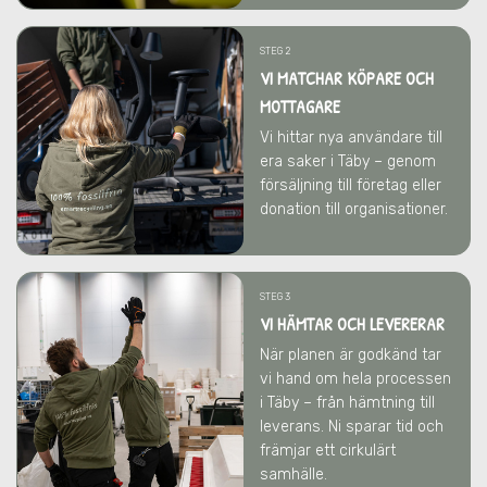
STEG 2
VI MATCHAR KÖPARE OCH
MOTTAGARE
Vi hittar nya användare till
era saker
i Täby
– genom
försäljning till företag eller
donation till organisationer.
STEG 3
VI HÄMTAR OCH LEVERERAR
När planen är godkänd tar
vi hand om hela processen
i Täby
– från hämtning till
leverans. Ni sparar tid och
främjar ett cirkulärt
samhälle.