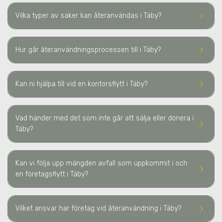
keyboard_arrow_right
Vilka typer av saker kan återanvändas
i Täby
?
keyboard_arrow_right
Hur går återanvändningsprocessen till
i Täby
?
keyboard_arrow_right
Kan ni hjälpa till vid en kontorsflytt
i Täby
?
Vad händer med det som inte går att sälja eller donera
i
keyboard_arrow_right
Täby
?
Kan vi följa upp mängden avfall som uppkommit i och
keyboard_arrow_right
en företagsflytt
i Täby
?
keyboard_arrow_right
Vilket ansvar har företag vid återanvändning
i Täby
?