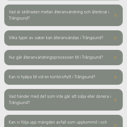
Vad är skillnaden mellan återanvändning och återbruk
i
keyboard_arrow_right
Trångsund
?
keyboard_arrow_right
Vilka typer av saker kan återanvändas
i Trångsund
?
keyboard_arrow_right
Hur går återanvändningsprocessen till
i Trångsund
?
keyboard_arrow_right
Kan ni hjälpa till vid en kontorsflytt
i Trångsund
?
Vad händer med det som inte går att sälja eller donera
i
keyboard_arrow_right
Trångsund
?
Kan vi följa upp mängden avfall som uppkommit i och
keyboard_arrow_right