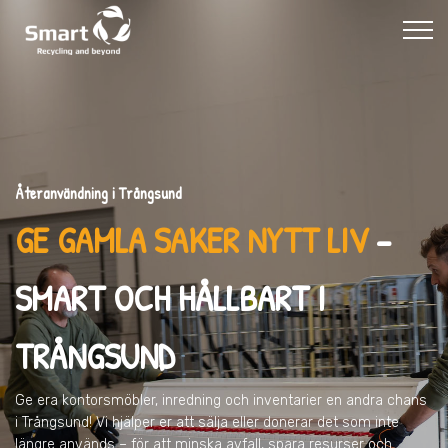
Återanvändning i Trångsund
GE GAMLA SAKER NYTT LIV
–
SMART OCH HÅLLBART I
TRÅNGSUND
Ge era kontorsmöbler, inredning och inventarier en andra chans
i Trångsund
! Vi hjälper er att sälja eller donerar det som inte
längre används – för att minska avfall, spara resurser och