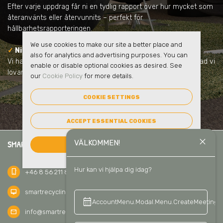
Efter varje uppdrag får ni en tydlig rapport över hur mycket som
återanvänts eller återvunnits – perfekt för
hållbarhetsrapporteringen.
We use cookies to make our site a better place and
✓
Ni samarbetar med en pålitlig partner
also for analytics and advertising purposes. You can
Vi har lång erfarenhet, har inga dolda avgifter och vi håller vad vi
enable or disable optional cookies as desired. See
lovar.
our
Cookie Policy
for more details.
COOKIE SETTINGS
ACCEPT ESSENTIAL COOKIES
close
VÄLKOMMEN!
SMART RECYCLING SVERIGE AB
ACCEPT ALL COOKIES
Hur kan vi hjälpa dig idag?
phone_iphone
+46 8 56 211 811
desktop_mac
smartrecycling.se
calendar_month
keyboard_a
AccountMenu.Modal.Menu.CreateMeeting
mail
info@smartrecycling.se