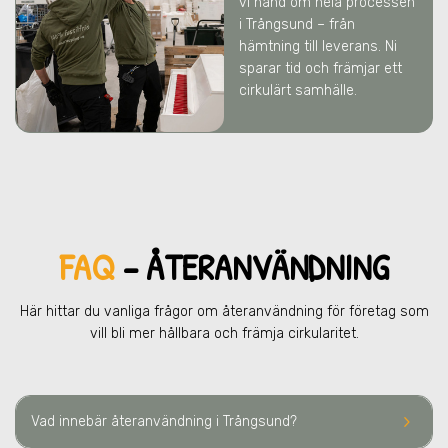
vi hand om hela processen
i Trångsund
– från
hämtning till leverans. Ni
sparar tid och främjar ett
cirkulärt samhälle.
FAQ
– ÅTERANVÄNDNING
Här hittar du vanliga frågor om återanvändning för företag som
vill bli mer hållbara och främja cirkularitet.
keyboard_arrow_right
Vad innebär återanvändning
i Trångsund
?