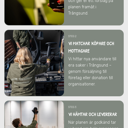
och ger er ett förslag på
planen framåt
i
Trångsund
.
STEG 2
VI MATCHAR KÖPARE OCH
MOTTAGARE
Vi hittar nya användare till
era saker
i Trångsund
–
genom försäljning till
företag eller donation till
organisationer.
STEG 3
VI HÄMTAR OCH LEVERERAR
När planen är godkänd tar