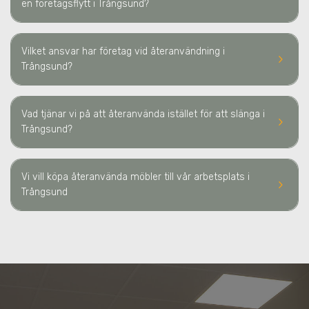
en företagsflytt
i Trångsund
?
Vilket ansvar har företag vid återanvändning
i
keyboard_arrow_right
Trångsund
?
Vad tjänar vi på att återanvända istället för att slänga
i
keyboard_arrow_right
Trångsund
?
Vi vill köpa återanvända möbler till vår arbetsplats
i
keyboard_arrow_right
Trångsund