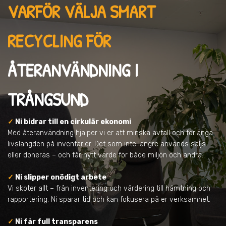
VARFÖR VÄLJA SMART
RECYCLING FÖR
ÅTERANVÄNDNING
I
TRÅNGSUND
✓
Ni bidrar till en cirkulär ekonomi
Med återanvändning hjälper vi er att minska avfall och förlänga
livslängden på inventarier. Det som inte längre används säljs
eller doneras – och får nytt värde för både miljön och andra.
✓
Ni slipper onödigt arbete
Vi sköter allt – från inventering och värdering till hämtning och
rapportering. Ni sparar tid och kan fokusera på er verksamhet.
✓
Ni får full transparens