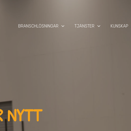
keyboard_arrow_down
keyboard_arrow_down
keyb
BRANSCHLÖSNINGAR
TJÄNSTER
KUNSKAP
R NYTT