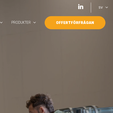
keyboard_arrow_down
SV
oard_arrow_down
keyboard_arrow_down
PRODUKTER
OFFERTFÖRFRÅGAN