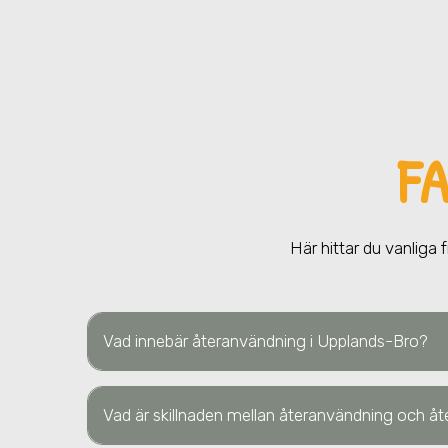
F
Här hittar du vanliga 
Vad innebär återanvändning
i Upplands-Bro
?
Vad är skillnaden mellan återanvändning och åt