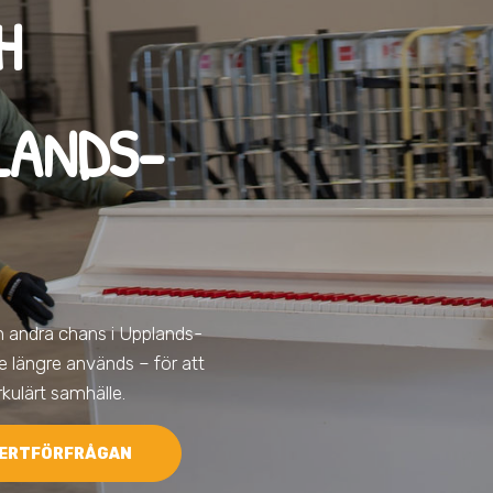
H
LANDS-
en andra chans
i Upplands-
nte längre används – för att
rkulärt samhälle.
ERTFÖRFRÅGAN