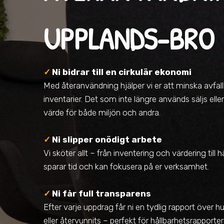
UPPLANDS-BRO
✓
Ni bidrar till en cirkulär ekonomi
Med återanvändning hjälper vi er att minska avfal
inventarier. Det som inte längre används säljs elle
värde för både miljön och andra.
✓
Ni slipper onödigt arbete
Vi sköter allt – från inventering och värdering till
sparar tid och kan fokusera på er verksamhet.
✓
Ni får full transparens
Efter varje uppdrag får ni en tydlig rapport över
eller återvunnits – perfekt för hållbarhetsrapporte