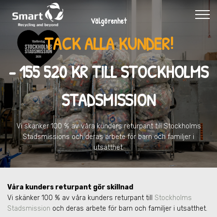
Välgörenhet
TACK ALLA KUNDER!
- 155 520 KR TILL STOCKHOLMS
STADSMISSION
Vi skänker 100 % av våra kunders returpant till Stockholms
Stadsmissions och deras arbete för barn och familjer i
utsatthet.
Våra kunders returpant gör skillnad
Vi skänker 100 % av våra kunders returpant till
Stockholms
Stadsmission
och deras arbete för barn och familjer i utsatthet.