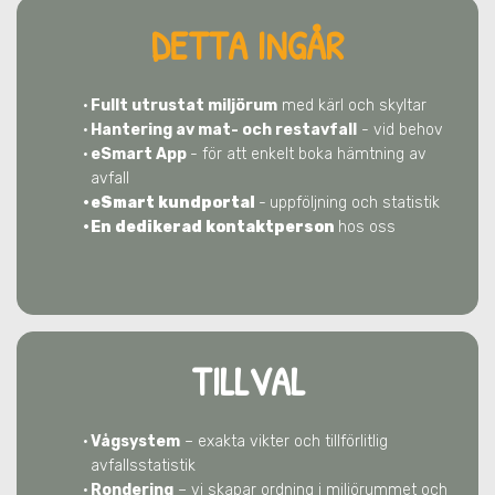
DETTA INGÅR
Fullt utrustat miljörum
med kärl och skyltar
Hantering av mat- och restavfall
- vid behov
eSmart App
- för att enkelt boka hämtning av
avfall
eSmart kundportal
-
uppföljning och statistik
En dedikerad kontaktperson
hos oss
TILLVAL
Vågsystem
– exakta vikter och tillförlitlig
avfallsstatistik
Rondering
– vi skapar ordning i miljörummet och