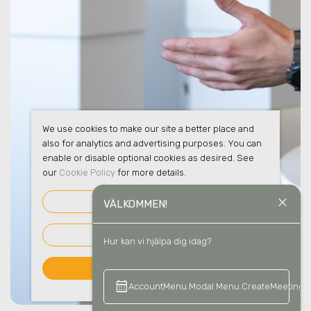
We use cookies to make our site a better place and
also for analytics and advertising purposes. You can
enable or disable optional cookies as desired. See
our
Cookie Policy
for more details.
close
VÄLKOMMEN!
COOKIE SETTINGS
ACCEPT ESSENTIAL COOKIES
Hur kan vi hjälpa dig idag?
ACCEPT ALL COOKIES
calendar_month
keyboard_a
AccountMenu.Modal.Menu.CreateMeeting