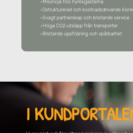
Missnöje hos hyresgästerna
Ostrukturerad och kostnadsdrivande lösn
Svagt partnerskap och bristande service
Höga CO2‑utsläpp från transporter
Bristande uppföljning och spårbarhet
I KUNDPORTALE