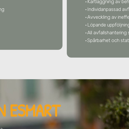
Kartläggning av be
ing
Individanpassad avf
Avveckling av ineff
Löpande uppföljnin
All avfallshantering 
Spårbarhet och stat
N ESMART