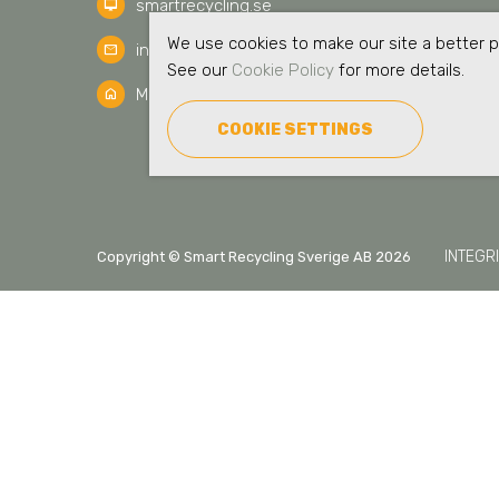
smartrecycling.se
desktop_mac
We use cookies to make our site a better pl
info@smartrecycling.se
mail
See our
Cookie Policy
for more details.
Mätarvägen 17C, 196 37 Kungsängen, Sweden
home
COOKIE SETTINGS
INTEGR
Copyright © Smart Recycling Sverige AB 2026