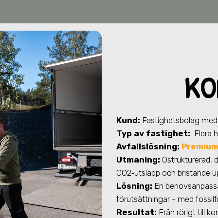
KO
Kund:
Fastighetsbolag med 
Typ av fastighet:
Flera 
Avfallslösning:
Premiu
Utmaning:
Ostrukturerad, 
CO2‑utsläpp och bristande up
Lösning:
En behovsanpassad 
förutsättningar - med fossilf
Resultat:
Från rörigt till 