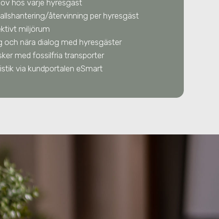
hov hos varje hyresgäst
allshantering/återvinning per hyresgäst
ektivt miljörum
g och nära dialog med hyresgäster
sker med fossilfria transporter
istik via kundportalen eSmart