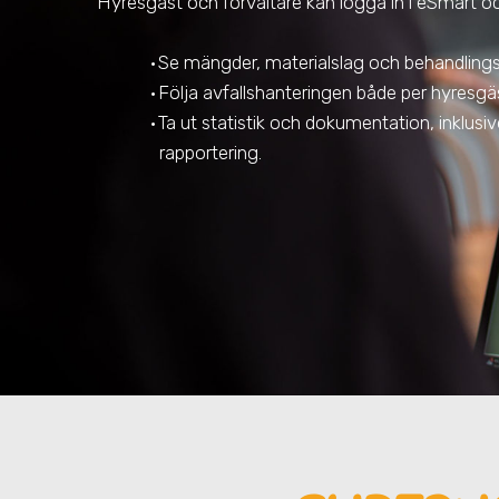
Hyresgäst och förvaltare kan logga in i eSmart o
Se mängder, materialslag och behandlin
Följa avfallshanteringen både per hyresgäs
Ta ut statistik och dokumentation, inklusive 
rapportering.