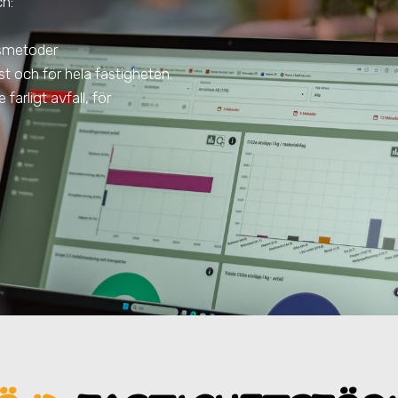
ch:
gsmetoder
t och för hela fastigheten.
farligt avfall, för