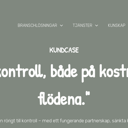
keyboard_arrow_down
keyboard_arrow_down
keyb
BRANSCHLÖSNINGAR
TJÄNSTER
KUNSKAP
KUNDCASE
kontroll, både på kos
flödena."
 rörigt till kontroll – med ett fungerande partnerskap, sänkta