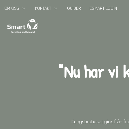
keyboard_arrow_down
keyboard_arrow_down
OM OSS
KONTAKT
GUIDER
ESMART LOGIN
"Nu har vi 
Kungsbrohuset gick från från