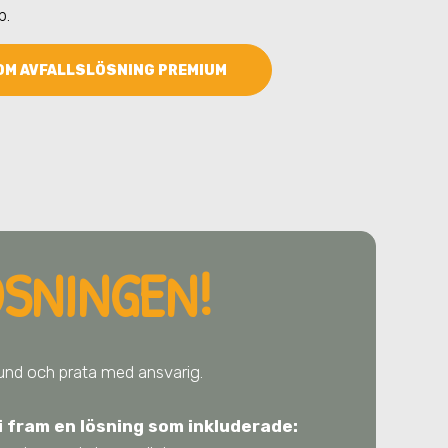
p.
OM AVFALLSLÖSNING PREMIUM
ÖSNINGEN!
 kund och prata med ansvarig.
i fram en lösning som inkluderade: