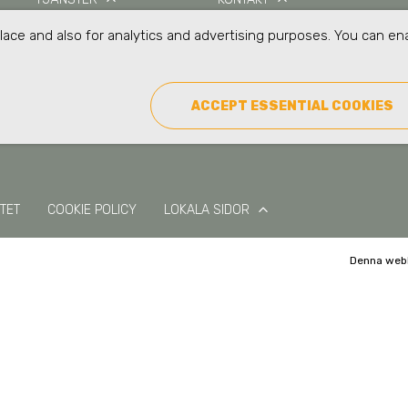
keyboard_arrow_up
keyboard_arrow_up
keyboard_arrow_up
KUNSKAP
GUIDER
ace and also for analytics and advertising purposes. You can ena
keyboard_arrow_up
PRODUKTER
ESMART LOGIN
ACCEPT ESSENTIAL COOKIES
keyboard_arrow_up
ITET
COOKIE POLICY
LOKALA SIDOR
Denna web