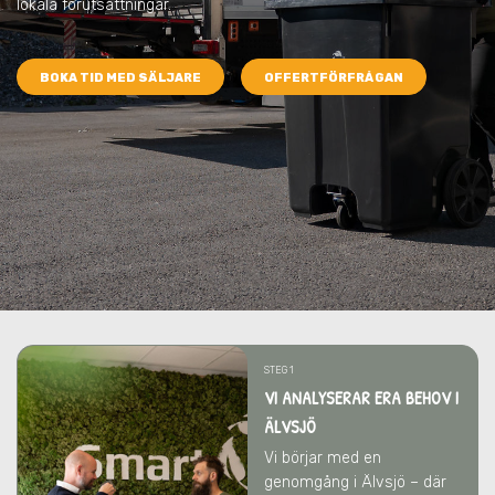
lokala förutsättningar.
BOKA TID MED SÄLJARE
OFFERTFÖRFRÅGAN
STEG 1
VI ANALYSERAR ERA BEHOV I
ÄLVSJÖ
Vi börjar med en
genomgång i Älvsjö – där