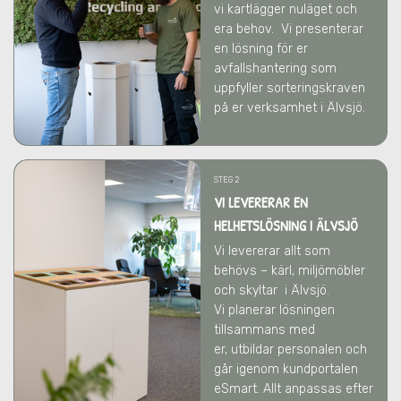
vi kartlägger nuläget och
era behov.
Vi presenterar
en lösning för er
avfallshantering som
uppfyller sorteringskraven
på er verksamhet
i Älvsjö
.
STEG 2
VI LEVERERAR EN
HELHETSLÖSNING I ÄLVSJÖ
Vi levererar allt som
behövs – kärl, miljömöbler
och skyltar
i Älvsjö
.
Vi
planerar lösningen
tillsammans med
er,
utbildar personalen och
går igenom kundportalen
eSmart. Allt anpassas efter