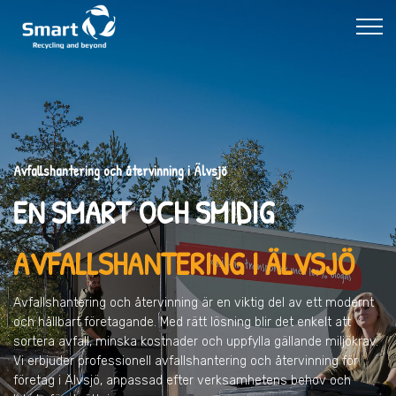
Avfallshantering och återvinning i Älvsjö
EN SMART OCH SMIDIG
AVFALLSHANTERING I ÄLVSJÖ
Avfallshantering och återvinning är en viktig del av ett modernt
och hållbart företagande. Med rätt lösning blir det enkelt att
sortera avfall, minska kostnader och uppfylla gällande miljökrav.
Vi erbjuder professionell avfallshantering och återvinning för
företag i Älvsjö, anpassad efter verksamhetens behov och