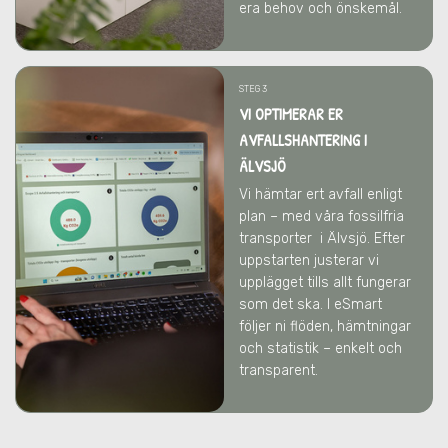
era behov och önskemål.
STEG 3
VI OPTIMERAR ER
AVFALLSHANTERING
I
ÄLVSJÖ
Vi hämtar ert avfall enligt
plan – med våra fossilfria
transporter
i Älvsjö
. Efter
uppstarten justerar vi
upplägget tills allt fungerar
som det ska. I eSmart
följer ni flöden, hämtningar
och statistik – enkelt och
transparent.