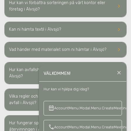
Hur kan vi förbättra sorteringen på vårt kontor eller
keyboard_arrow_right
företag i Älvsjö?
keyboard_arrow_right
Kan ni hämta textil
i Älvsjö
?
keyboard_arrow_right
Vad händer med materialet som ni hämtar
i Älvsjö
?
Hur kan avfallshantering minska våra kostnader i
close
keyboard_arrow_right
VÄLKOMMEN!
Älvsjö?
Hur kan vi hjälpa dig idag?
Vilka regler och lagkrav måste vi följa för sortering av
keyboard_arrow_right
avfall i Älvsjö?
calendar_month
keyboard_a
AccountMenu.Modal.Menu.CreateMeeting
Hur fungerar spårbarheten av avfallshanteringen/
keyboard_arrow_right
call
AccountMenu.Modal.Menu.CreateMeetingCa
återvinningen i Älvsjö?