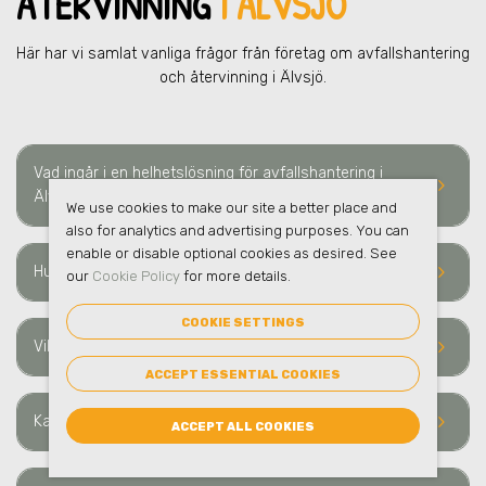
ÅTERVINNING
I ÄLVSJÖ
Här har vi samlat vanliga frågor från företag om avfallshantering
och återvinning i Älvsjö.
Vad ingår i en helhetslösning för avfallshantering i
keyboard_arrow_right
Älvsjö?
We use cookies to make our site a better place and
also for analytics and advertising purposes. You can
enable or disable optional cookies as desired. See
keyboard_arrow_right
Hur ofta sker hämtning av avfall i Älvsjö?
our
Cookie Policy
for more details.
COOKIE SETTINGS
keyboard_arrow_right
Vilka typer av avfall och material kan ni hämta i Älvsjö?
ACCEPT ESSENTIAL COOKIES
keyboard_arrow_right
Kan ni hantera farligt avfall i Älvsjö?
ACCEPT ALL COOKIES