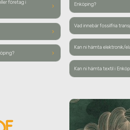
ller företag i
Enköping?
keyboard_arrow_right
Vad innebär fossilfria tra
keyboard_arrow_right
Kan ni hämta elektronik/el
keyboard_arrow_right
köping
?
Kan ni hämta textil
i Enköp
DE