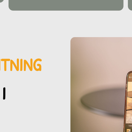
MTNING
I