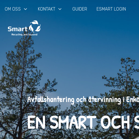
keyboard_arrow_down
keyboard_arrow_down
OM OSS
KONTAKT
GUIDER
ESMART LOGIN
Avfallshantering och återvinning i Enk
EN SMART OCH 