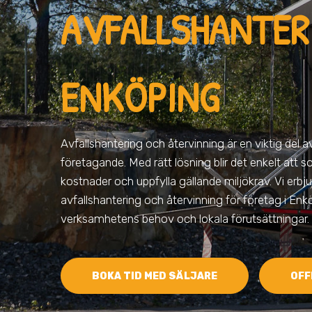
AVFALLSHANTERI
ENKÖPING
Avfallshantering och återvinning är en viktig del 
företagande. Med rätt lösning blir det enkelt att s
kostnader och uppfylla gällande miljökrav. Vi erbju
avfallshantering och återvinning för företag i En
verksamhetens behov och lokala förutsättningar.
BOKA TID MED SÄLJARE
OFF