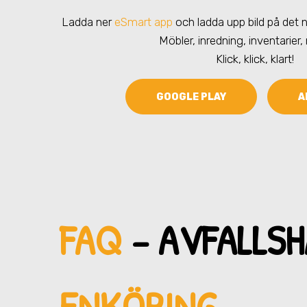
Ladda ner
eSmart app
och ladda upp bild på det ni
Möbler, inredning, inventarier,
Klick, klick, klart!
GOOGLE PLAY
A
FAQ
– AVFALLSH
ENKÖPING