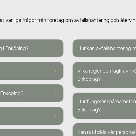
at vanliga frågor från företag om avfallshantering och återvin
keyboard_arrow_right
ng i Enköping?
Hur kan avfallshantering 
keyboard_arrow_right
Vilka regler och lagkrav mås
Enköping?
keyboard_arrow_right
 i Enköping?
Hur fungerar spårbarheten 
Enköping?
keyboard_arrow_right
Kan ni utbilda vår personal 