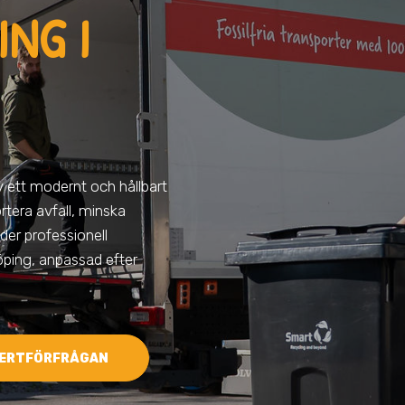
NG I
av ett modernt och hållbart
ortera avfall, minska
der professionell
köping, anpassad efter
ERTFÖRFRÅGAN