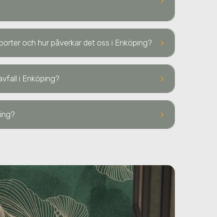
keyboard_arrow_right
keyboard_arrow_right
nsporter och hur påverkar det oss i Enköping?
keyboard_arrow_right
avfall
i Enköping
?
keyboard_arrow_right
ing
?