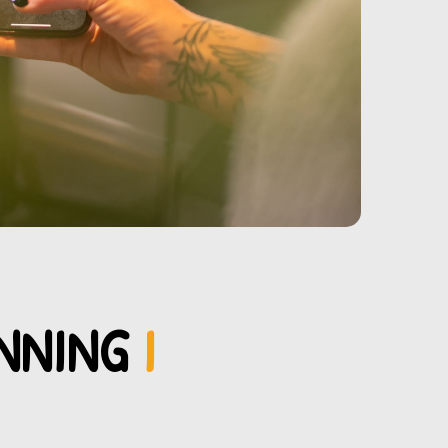
INNING
I