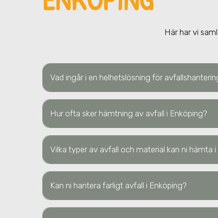
Här har vi saml
Vad ingår i en helhetslösning för avfallshanteri
Hur ofta sker hämtning av avfall i Enköping?
Vilka typer av avfall och material kan ni hämta
Kan ni hantera farligt avfall i Enköping?