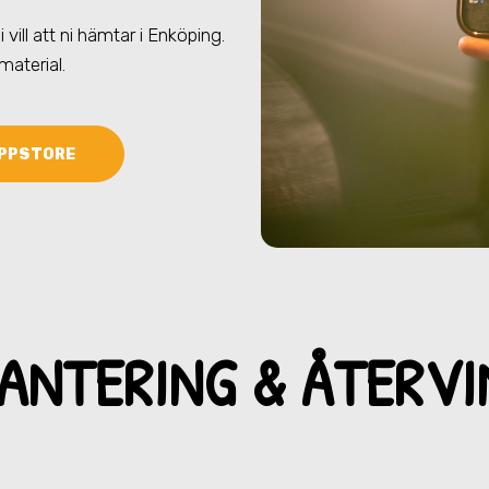
 vill att ni hämtar
i Enköping
.
 material.
PPSTORE
ANTERING & ÅTERV