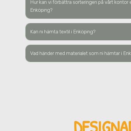
Hur kan vi förbättra sorteringen på vårt kontor e
Enköping?
Kan ni hämta textil
i Enköping
?
Vad händer med materialet som ni hämtar
i En
DESIGNA