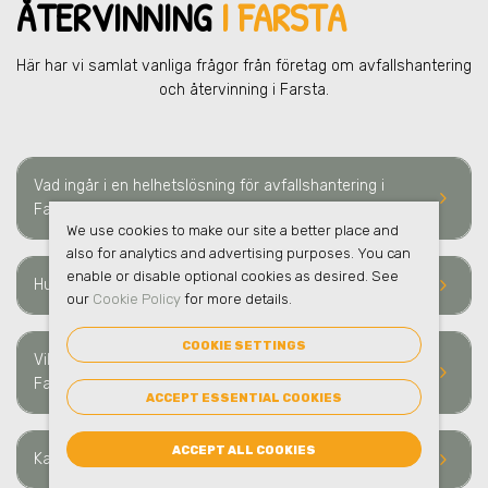
ÅTERVINNING
I FARSTA
Här har vi samlat vanliga frågor från företag om avfallshantering
och återvinning i Farsta.
Vad ingår i en helhetslösning för avfallshantering i
keyboard_arrow_right
Farsta?
We use cookies to make our site a better place and
also for analytics and advertising purposes. You can
enable or disable optional cookies as desired. See
keyboard_arrow_right
Hur ofta sker hämtning av avfall i Farsta?
our
Cookie Policy
for more details.
COOKIE SETTINGS
Vilka typer av avfall och material kan ni hämta i
keyboard_arrow_right
Farsta?
ACCEPT ESSENTIAL COOKIES
ACCEPT ALL COOKIES
keyboard_arrow_right
Kan ni hantera farligt avfall i Farsta?