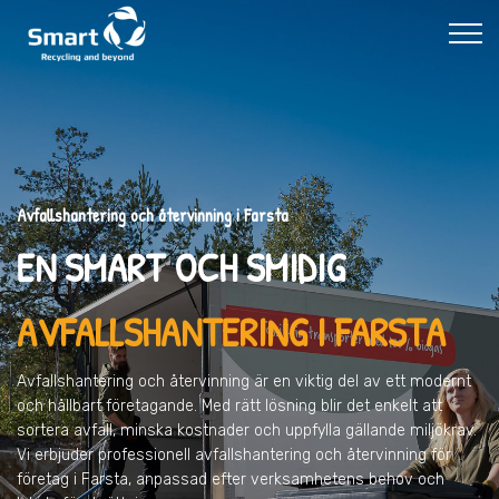
Avfallshantering och återvinning i Farsta
EN SMART OCH SMIDIG
AVFALLSHANTERING I FARSTA
Avfallshantering och återvinning är en viktig del av ett modernt
och hållbart företagande. Med rätt lösning blir det enkelt att
sortera avfall, minska kostnader och uppfylla gällande miljökrav.
Vi erbjuder professionell avfallshantering och återvinning för
företag i Farsta, anpassad efter verksamhetens behov och