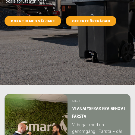
lokala förutsättningar.
BOKA TID MED SÄLJARE
OFFERTFÖRFRÅGAN
STEG 1
VI ANALYSERAR ERA BEHOV I
FARSTA
Vi börjar med en
genomgång i Farsta – där