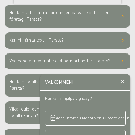
Hur kan vi förbättra sorteringen på vårt kontor eller
keyboard_arrow_right
företag i Farsta?
keyboard_arrow_right
Kan ni hämta textil
i Farsta
?
keyboard_arrow_right
Vad händer med materialet som ni hämtar
i Farsta
?
close
Hur kan avfallshantering minska våra kostnader i
VÄLKOMMEN!
keyboard_arrow_right
Farsta?
Hur kan vi hjälpa dig idag?
Vilka regler och lagkrav måste vi följa för sortering av
keyboard_arrow_right
avfall i Farsta?
calendar_month
keyboard_a
AccountMenu.Modal.Menu.CreateMeeting