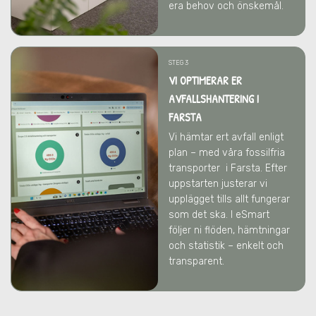
era behov och önskemål.
STEG 3
VI OPTIMERAR ER
AVFALLSHANTERING
I
FARSTA
Vi hämtar ert avfall enligt
plan – med våra fossilfria
transporter
i Farsta
. Efter
uppstarten justerar vi
upplägget tills allt fungerar
som det ska. I eSmart
följer ni flöden, hämtningar
och statistik – enkelt och
transparent.