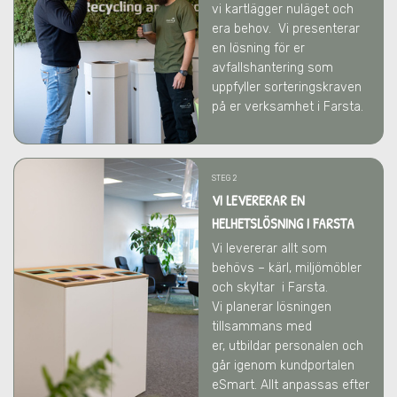
vi kartlägger nuläget och
era behov.
Vi presenterar
en lösning för er
avfallshantering som
uppfyller sorteringskraven
på er verksamhet
i Farsta
.
STEG 2
VI LEVERERAR EN
HELHETSLÖSNING I FARSTA
Vi levererar allt som
behövs – kärl, miljömöbler
och skyltar
i Farsta
.
Vi
planerar lösningen
tillsammans med
er,
utbildar personalen och
går igenom kundportalen
eSmart. Allt anpassas efter