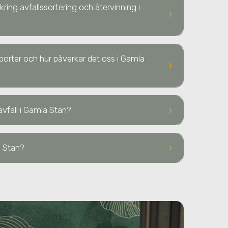
kring avfallssortering och återvinning i
keyboard_arrow_right
sporter och hur påverkar det oss i Gamla
keyboard_arrow_right
keyboard_arrow_right
avfall
i Gamla Stan
?
keyboard_arrow_right
a Stan
?