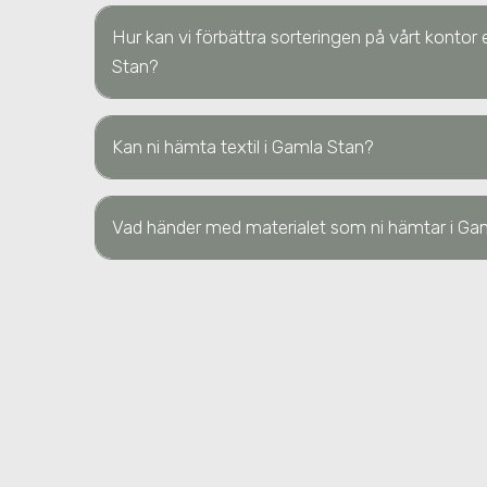
Hur kan vi förbättra sorteringen på vårt kontor 
Stan?
Kan ni hämta textil
i Gamla Stan
?
Vad händer med materialet som ni hämtar
i Ga