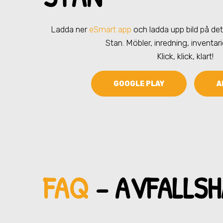
Ladda ner
eSmart app
och ladda upp bild på det 
Stan
. Möbler, inredning, inventari
Klick, klick, klart!
GOOGLE PLAY
A
FAQ
– AVFALLSH