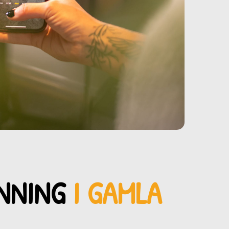
INNING
I GAMLA