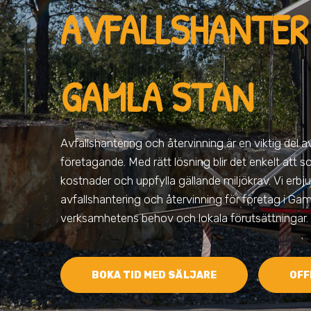
AVFALLSHANTERI
GAMLA STAN
Avfallshantering och återvinning är en viktig del 
företagande. Med rätt lösning blir det enkelt att s
kostnader och uppfylla gällande miljökrav. Vi erbju
avfallshantering och återvinning för företag i Ga
verksamhetens behov och lokala förutsättningar.
BOKA TID MED SÄLJARE
OFF