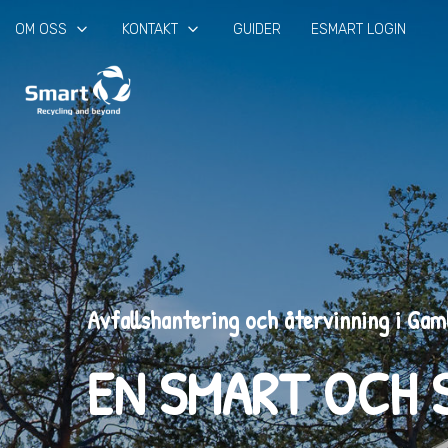
keyboard_arrow_down
keyboard_arrow_down
OM OSS
KONTAKT
GUIDER
ESMART LOGIN
Avfallshantering och återvinning i Gam
EN SMART OCH 