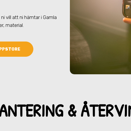
ni vill att ni hämtar
i Gamla
er, material.
PPSTORE
ANTERING & ÅTERV