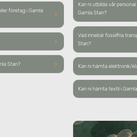
Kan ni utbilda vår personal 
eller företag i Gamla
Gamla Stan?
keyboard_arrow_right
Vad innebär fossilfria tran
keyboard_arrow_right
Stan?
keyboard_arrow_right
mla Stan
?
Kan ni hämta elektronik/el
Kan ni hämta textil
i Gaml