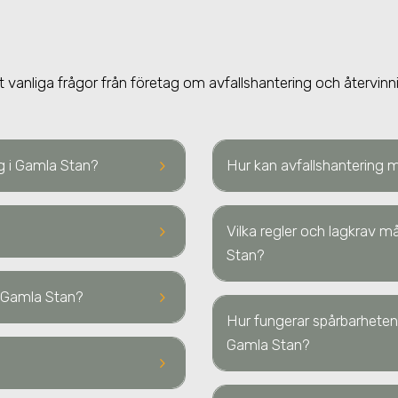
t vanliga frågor från företag om avfallshantering och återvinn
keyboard_arrow_right
ng i Gamla Stan?
Hur kan avfallshantering 
keyboard_arrow_right
Vilka regler och lagkrav mås
Stan?
keyboard_arrow_right
 i Gamla Stan?
Hur fungerar spårbarheten 
Gamla Stan?
keyboard_arrow_right