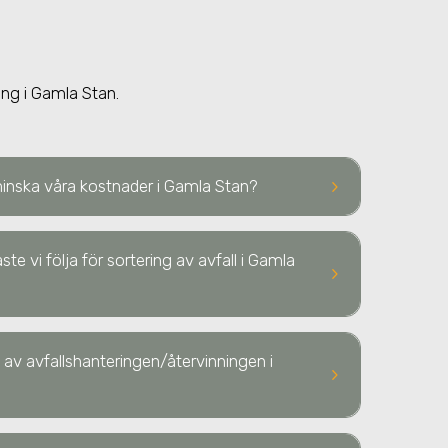
ing i Gamla Stan.
keyboard_arrow_right
minska våra kostnader i Gamla Stan?
te vi följa för sortering av avfall i Gamla
keyboard_arrow_right
av avfallshanteringen/återvinningen i
keyboard_arrow_right