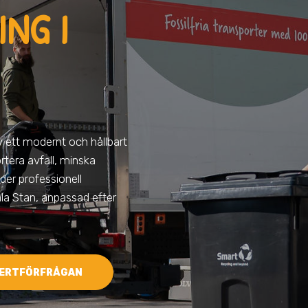
NG I
av ett modernt och hållbart
ortera avfall, minska
der professionell
mla Stan, anpassad efter
ERTFÖRFRÅGAN