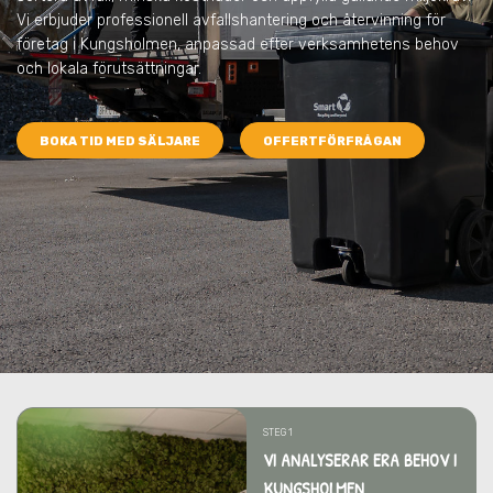
Vi erbjuder professionell avfallshantering och återvinning för
företag i Kungsholmen, anpassad efter verksamhetens behov
och lokala förutsättningar.
BOKA TID MED SÄLJARE
OFFERTFÖRFRÅGAN
STEG 1
VI ANALYSERAR ERA BEHOV I
KUNGSHOLMEN