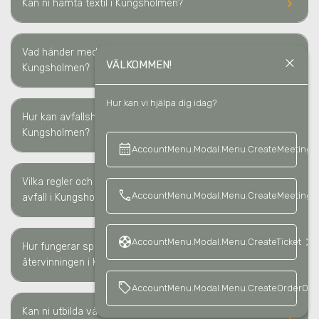
keyboard_arrow_right
Kan ni hämta textil
i Kungsholmen
?
Vad händer med materialet som ni hämtar
i
keyboard_arrow_right
close
VÄLKOMMEN!
Kungsholmen
?
Hur kan vi hjälpa dig idag?
Hur kan avfallshantering minska våra kostnader i
keyboard_arrow_right
Kungsholmen?
calendar_month
keyboard_a
AccountMenu.Modal.Menu.CreateMeeting
Vilka regler och lagkrav måste vi följa för sortering av
keyboard_arrow_right
call
AccountMenu.Modal.Menu.CreateMeetingCa
avfall i Kungsholmen?
support
keyboard_arrow_right
AccountMenu.Modal.Menu.CreateTicket
Hur fungerar spårbarheten av avfallshanteringen/
keyboard_arrow_right
återvinningen i Kungsholmen?
sell
AccountMenu.Modal.Menu.CreateOrderOffe
Kan ni utbilda vår personal kring avfallssortering och