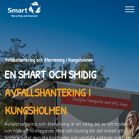
Avfallshantering och återvinning i Kungsholmen
EN SMART OCH SMIDIG
AVFALLSHANTERING I
KUNGSHOLMEN
Avfallshantering och återvinning är en viktig del av ett modernt
och hållbart företagande. Med rätt lösning blir det enkelt att
sortera avfall, minska kostnader och uppfylla gällande miljökrav.