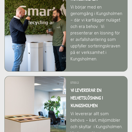
Vi börjar med en
genomgång i Kungsholmen
– där vi kartlägger nuläget
och era behov.
Vi
presenterar en lösning för
er avfallshantering som
uppfyller sorteringskraven
på er verksamhet
i
Kungsholmen
.
STEG 2
VI LEVERERAR EN
HELHETSLÖSNING I
KUNGSHOLMEN
Vi levererar allt som
behövs – kärl, miljömöbler
och skyltar
i Kungsholmen
.