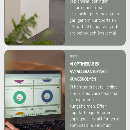
Vi
planerar lösningen
tillsammans med
er,
utbildar personalen och
går igenom kundportalen
eSmart. Allt anpassas efter
era behov och önskemål.
STEG 3
VI OPTIMERAR ER
AVFALLSHANTERING
I
KUNGSHOLMEN
Vi hämtar ert avfall enligt
plan – med våra fossilfria
transporter
i
Kungsholmen
. Efter
uppstarten justerar vi
upplägget tills allt fungerar
som det ska. I eSmart