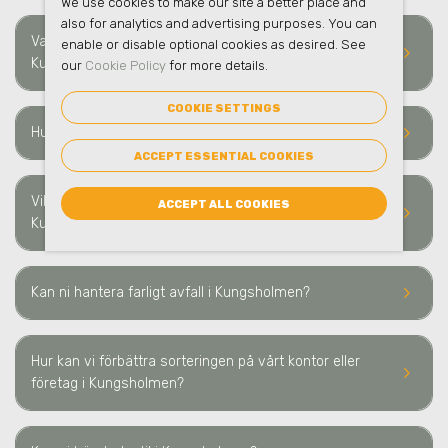
We use cookies to make our site a better place and
also for analytics and advertising purposes. You can
Vad ingår i en helhetslösning för avfallshantering i
enable or disable optional cookies as desired. See
keyboard_arrow_right
Kungsholmen?
our
Cookie Policy
for more details.
COOKIE SETTINGS
keyboard_arrow_right
Hur ofta sker hämtning av avfall i Kungsholmen?
ACCEPT ESSENTIAL COOKIES
Vilka typer av avfall och material kan ni hämta i
ACCEPT ALL COOKIES
keyboard_arrow_right
Kungsholmen?
keyboard_arrow_right
Kan ni hantera farligt avfall i Kungsholmen?
Hur kan vi förbättra sorteringen på vårt kontor eller
keyboard_arrow_right
företag i Kungsholmen?