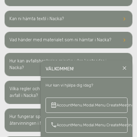
keyboard_arrow_right
Kan ni hämta textil
i Nacka
?
keyboard_arrow_right
Vad händer med materialet som ni hämtar
i Nacka
?
Hur kan avfallshantering minska våra kostnader i
keyboard_arrow_right
close
Nacka?
VÄLKOMMEN!
Hur kan vi hjälpa dig idag?
Vilka regler och lagkrav måste vi följa för sortering av
keyboard_arrow_right
avfall i Nacka?
calendar_month
keyboard_a
AccountMenu.Modal.Menu.CreateMeeting
Hur fungerar spårbarheten av avfallshanteringen/
keyboard_arrow_right
återvinningen i Nacka?
call
AccountMenu.Modal.Menu.CreateMeetingCa