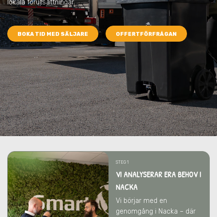
lokala förutsättningar.
BOKA TID MED SÄLJARE
OFFERTFÖRFRÅGAN
STEG 1
VI ANALYSERAR ERA BEHOV I
NACKA
Vi börjar med en
genomgång i Nacka – där