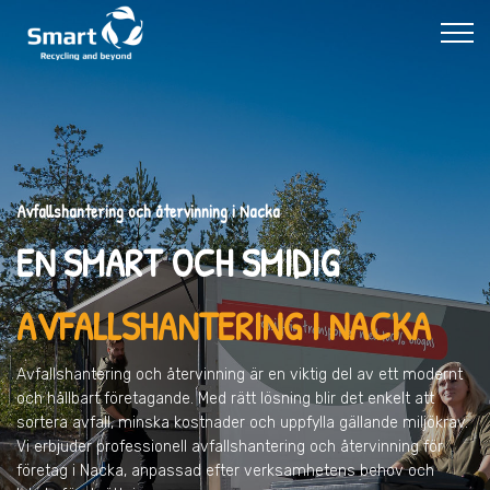
Avfallshantering och återvinning i Nacka
EN SMART OCH SMIDIG
AVFALLSHANTERING I NACKA
Avfallshantering och återvinning är en viktig del av ett modernt
och hållbart företagande. Med rätt lösning blir det enkelt att
sortera avfall, minska kostnader och uppfylla gällande miljökrav.
Vi erbjuder professionell avfallshantering och återvinning för
företag i Nacka, anpassad efter verksamhetens behov och