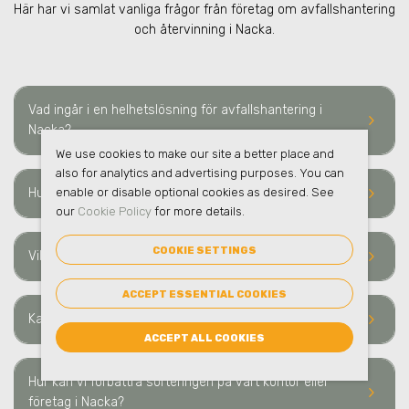
Här har vi samlat vanliga frågor från företag om avfallshantering
och återvinning i Nacka.
Vad ingår i en helhetslösning för avfallshantering i
keyboard_arrow_right
Nacka?
We use cookies to make our site a better place and
also for analytics and advertising purposes. You can
keyboard_arrow_right
enable or disable optional cookies as desired. See
Hur ofta sker hämtning av avfall i Nacka?
our
Cookie Policy
for more details.
COOKIE SETTINGS
keyboard_arrow_right
Vilka typer av avfall och material kan ni hämta i Nacka?
ACCEPT ESSENTIAL COOKIES
keyboard_arrow_right
Kan ni hantera farligt avfall i Nacka?
ACCEPT ALL COOKIES
Hur kan vi förbättra sorteringen på vårt kontor eller
keyboard_arrow_right
företag i Nacka?