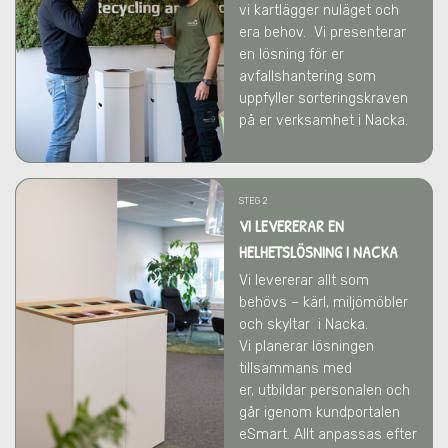
vi kartlägger nuläget och
era behov.
Vi presenterar
en lösning för er
avfallshantering som
uppfyller sorteringskraven
på er verksamhet
i Nacka
.
STEG 2
VI LEVERERAR EN
HELHETSLÖSNING I NACKA
Vi levererar allt som
behövs – kärl, miljömöbler
och skyltar
i Nacka
.
Vi
planerar lösningen
tillsammans med
er,
utbildar personalen och
går igenom kundportalen
eSmart. Allt anpassas efter