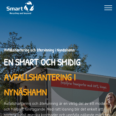
Avfallshantering och återvinning i Nynäshamn
EN SMART OCH SMIDIG
AVFALLSHANTERING I
NYNÄSHAMN
Avfallshantering och återvinning är en viktig del av ett modernt
och hållbart företagande. Med rätt lösning blir det enkelt att
sortera avfall, minska kostnader och uppfylla gällande miljökrav.