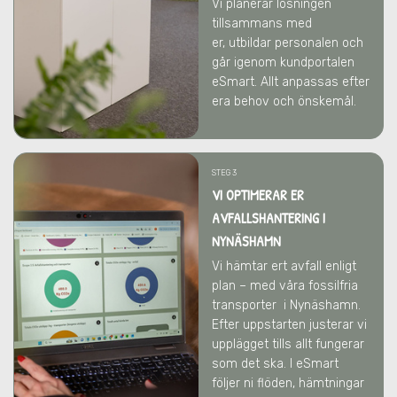
Vi
planerar lösningen
tillsammans med
er,
utbildar personalen och
går igenom kundportalen
eSmart. Allt anpassas efter
era behov och önskemål.
STEG 3
VI OPTIMERAR ER
AVFALLSHANTERING
I
NYNÄSHAMN
Vi hämtar ert avfall enligt
plan – med våra fossilfria
transporter
i Nynäshamn
.
Efter uppstarten justerar vi
upplägget tills allt fungerar
som det ska. I eSmart
följer ni flöden, hämtningar