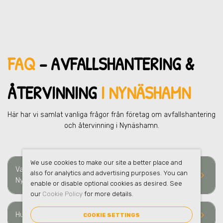
FAQ
– AVFALLSHANTERING &
ÅTERVINNING
I NYNÄSHAMN
Här har vi samlat vanliga frågor från företag om avfallshantering
och återvinning i Nynäshamn.
We use cookies to make our site a better place and
Vad ingår i en helhetslösning för avfallshantering i
also for analytics and advertising purposes. You can
keyboard_arrow_right
Nynäshamn?
enable or disable optional cookies as desired. See
our
Cookie Policy
for more details.
keyboard_arrow_right
Hur ofta sker hämtning av avfall i Nynäshamn?
COOKIE SETTINGS