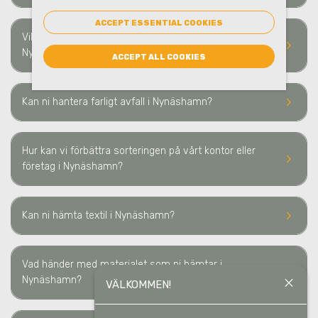
ACCEPT ESSENTIAL COOKIES
Vilka typer av avfall och material kan ni hämta i
keyboard_arrow_right
Nynäshamn?
ACCEPT ALL COOKIES
keyboard_arrow_right
Kan ni hantera farligt avfall i Nynäshamn?
Hur kan vi förbättra sorteringen på vårt kontor eller
keyboard_arrow_right
företag i Nynäshamn?
keyboard_arrow_right
Kan ni hämta textil
i Nynäshamn
?
Vad händer med materialet som ni hämtar
i
keyboard_arrow_right
Nynäshamn
?
close
VÄLKOMMEN!