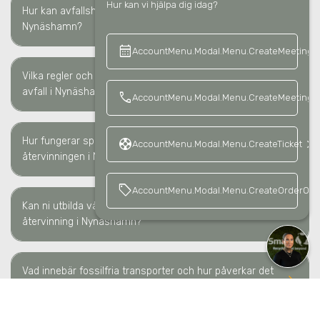
Hur kan vi hjälpa dig idag?
Hur kan avfallshantering minska våra kostnader i
keyboard_arrow_right
Nynäshamn?
calendar_month
keyboard_a
AccountMenu.Modal.Menu.CreateMeeting
Vilka regler och lagkrav måste vi följa för sortering av
keyboard_arrow_right
avfall i Nynäshamn?
call
AccountMenu.Modal.Menu.CreateMeetingCa
Hur fungerar spårbarheten av avfallshanteringen/
support
keyboard_arrow_right
AccountMenu.Modal.Menu.CreateTicket
keyboard_arrow_right
återvinningen i Nynäshamn?
sell
AccountMenu.Modal.Menu.CreateOrderOffe
Kan ni utbilda vår personal kring avfallssortering och
keyboard_arrow_right
återvinning i Nynäshamn?
Vad innebär fossilfria transporter och hur påverkar det
keyboard_arrow_right
oss i Nynäshamn?