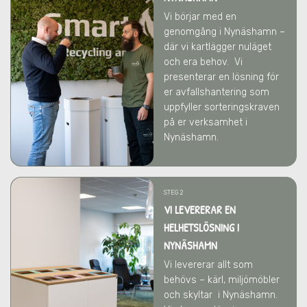
Vi börjar med en
genomgång i Nynäshamn –
där vi kartlägger nuläget
och era behov.
Vi
presenterar en lösning för
er avfallshantering som
uppfyller sorteringskraven
på er verksamhet
i
Nynäshamn
.
STEG 2
VI LEVERERAR EN
HELHETSLÖSNING I
NYNÄSHAMN
Vi levererar allt som
behövs – kärl, miljömöbler
och skyltar
i Nynäshamn
.