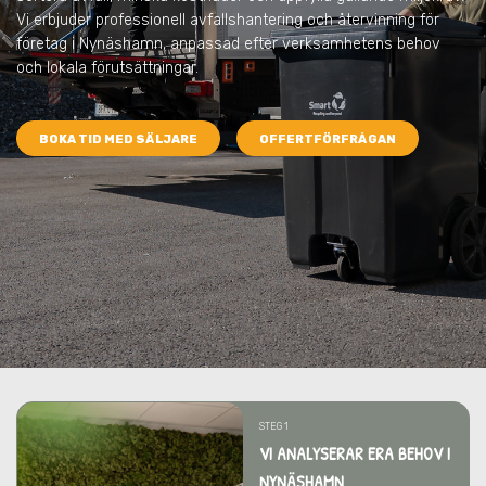
Vi erbjuder professionell avfallshantering och återvinning för
företag i Nynäshamn, anpassad efter verksamhetens behov
och lokala förutsättningar.
BOKA TID MED SÄLJARE
OFFERTFÖRFRÅGAN
STEG 1
VI ANALYSERAR ERA BEHOV I
NYNÄSHAMN