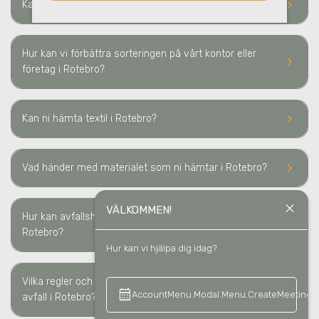
keyboard_arrow_right
Kan ni hantera farligt avfall i Rotebro?
Hur kan vi förbättra sorteringen på vårt kontor eller
keyboard_arrow_right
företag i Rotebro?
keyboard_arrow_right
Kan ni hämta textil
i Rotebro
?
keyboard_arrow_right
Vad händer med materialet som ni hämtar
i Rotebro
?
close
VÄLKOMMEN!
Hur kan avfallshantering minska våra kostnader i
keyboard_arrow_right
Rotebro?
Hur kan vi hjälpa dig idag?
Vilka regler och lagkrav måste vi följa för sortering av
keyboard_arrow_right
calendar_month
keyboard_a
AccountMenu.Modal.Menu.CreateMeeting
avfall i Rotebro?