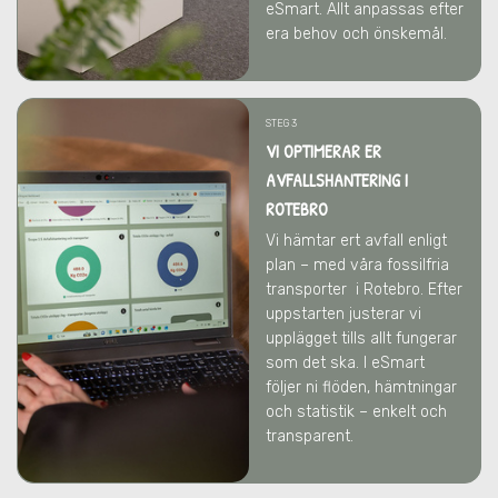
eSmart. Allt anpassas efter
era behov och önskemål.
STEG 3
VI OPTIMERAR ER
AVFALLSHANTERING
I
ROTEBRO
Vi hämtar ert avfall enligt
plan – med våra fossilfria
transporter
i Rotebro
. Efter
uppstarten justerar vi
upplägget tills allt fungerar
som det ska. I eSmart
följer ni flöden, hämtningar
och statistik – enkelt och
transparent.