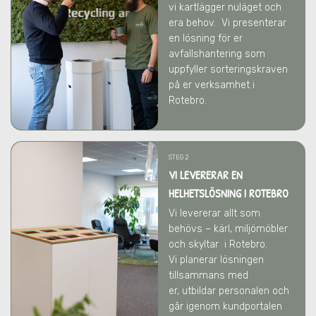
vi kartlägger nuläget och
era behov.
Vi presenterar
en lösning för er
avfallshantering som
uppfyller sorteringskraven
på er verksamhet
i
Rotebro
.
STEG 2
VI LEVERERAR EN
HELHETSLÖSNING I ROTEBRO
Vi levererar allt som
behövs – kärl, miljömöbler
och skyltar
i Rotebro
.
Vi
planerar lösningen
tillsammans med
er,
utbildar personalen och
går igenom kundportalen