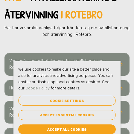
ÅTERVINNING
I ROTEBRO
Här har vi samlat vanliga frågor från företag om avfallshantering
och återvinning i Rotebro.
Vad ingår i en helhetslösning för avfallshantering i
keyboard_arrow_right
Rotebro?
We use cookies to make our site a better place and
also for analytics and advertising purposes. You can
enable or disable optional cookies as desired. See
keyboard_arrow_right
Hur ofta sker hämtning av avfall i Rotebro?
our
Cookie Policy
for more details.
COOKIE SETTINGS
Vilka typer av avfall och material kan ni hämta i
keyboard_arrow_right
Rotebro?
ACCEPT ESSENTIAL COOKIES
ACCEPT ALL COOKIES