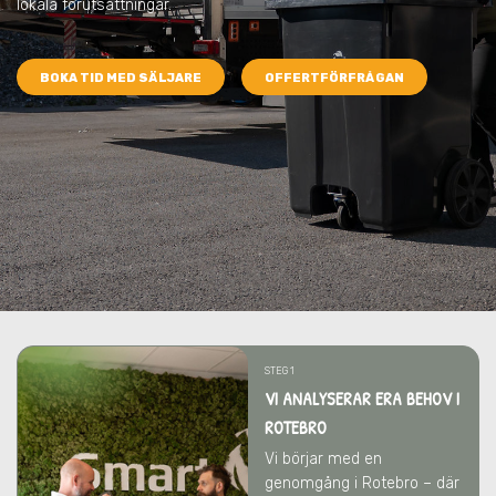
lokala förutsättningar.
BOKA TID MED SÄLJARE
OFFERTFÖRFRÅGAN
STEG 1
VI ANALYSERAR ERA BEHOV I
ROTEBRO
Vi börjar med en
genomgång i Rotebro – där