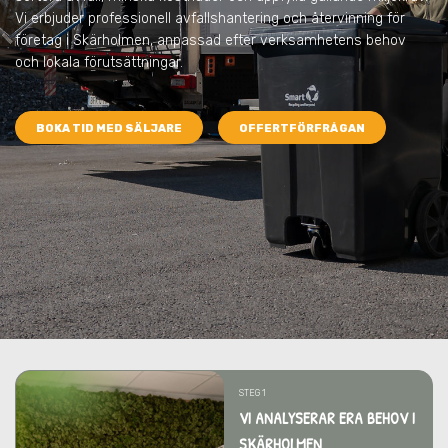
Vi erbjuder professionell avfallshantering och återvinning för
företag i Skärholmen, anpassad efter verksamhetens behov
och lokala förutsättningar.
BOKA TID MED SÄLJARE
OFFERTFÖRFRÅGAN
STEG 1
VI ANALYSERAR ERA BEHOV I
SKÄRHOLMEN