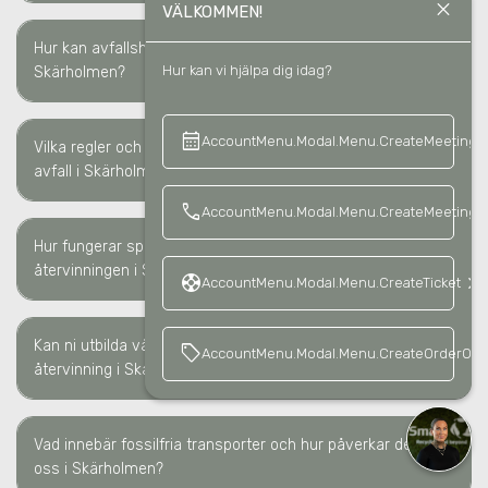
close
VÄLKOMMEN!
Hur kan avfallshantering minska våra kostnader i
keyboard_arrow_right
Hur kan vi hjälpa dig idag?
Skärholmen?
calendar_month
keyboard_a
AccountMenu.Modal.Menu.CreateMeeting
Vilka regler och lagkrav måste vi följa för sortering av
keyboard_arrow_right
avfall i Skärholmen?
call
AccountMenu.Modal.Menu.CreateMeetingCa
Hur fungerar spårbarheten av avfallshanteringen/
keyboard_arrow_right
återvinningen i Skärholmen?
support
keyboard_arrow_right
AccountMenu.Modal.Menu.CreateTicket
Kan ni utbilda vår personal kring avfallssortering och
sell
AccountMenu.Modal.Menu.CreateOrderOffe
keyboard_arrow_right
återvinning i Skärholmen?
Vad innebär fossilfria transporter och hur påverkar det
keyboard_arrow_right
oss i Skärholmen?