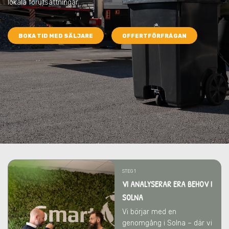
lokala förutsättningar.
BOKA TID MED SÄLJARE
OFFERTFÖRFRÅGAN
STEG 1
VI ANALYSERAR ERA BEHOV I
SOLNA
Vi börjar med en
genomgång i Solna – där vi