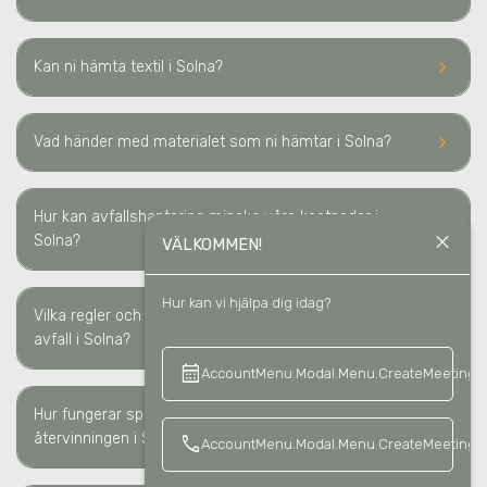
keyboard_arrow_right
Kan ni hämta textil
i Solna
?
keyboard_arrow_right
Vad händer med materialet som ni hämtar
i Solna
?
Hur kan avfallshantering minska våra kostnader i
keyboard_arrow_right
close
Solna?
VÄLKOMMEN!
Hur kan vi hjälpa dig idag?
Vilka regler och lagkrav måste vi följa för sortering av
keyboard_arrow_right
avfall i Solna?
calendar_month
keyboard_a
AccountMenu.Modal.Menu.CreateMeeting
Hur fungerar spårbarheten av avfallshanteringen/
keyboard_arrow_right
återvinningen i Solna?
call
AccountMenu.Modal.Menu.CreateMeetingCa