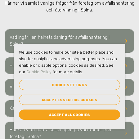
Här har vi samlat vanliga frågor från företag om avfallshantering
och återvinning i Solna.
Vad ingår i en helhetslösning för avfallshantering i
keyboard_arrow_right
Solna?
We use cookies to make our site a better place and
also for analytics and advertising purposes. You can
keyboard_arrow_right
enable or disable optional cookies as desired. See
Hur ofta sker hämtning av avfall i Solna?
our
Cookie Policy
for more details.
COOKIE SETTINGS
keyboard_arrow_right
Vilka typer av avfall och material kan ni hämta i Solna?
ACCEPT ESSENTIAL COOKIES
keyboard_arrow_right
Kan ni hantera farligt avfall i Solna?
ACCEPT ALL COOKIES
Hur kan vi förbättra sorteringen på vårt kontor eller
keyboard_arrow_right
företag i Solna?