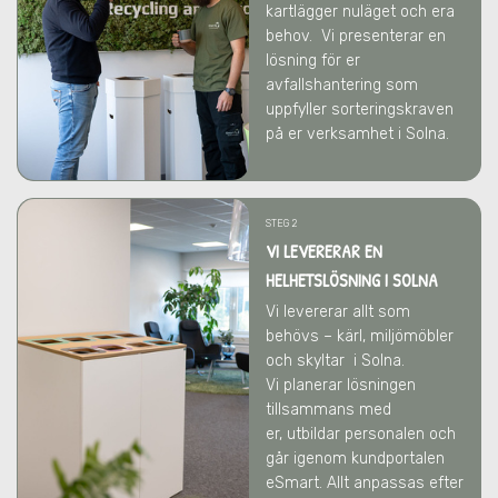
kartlägger nuläget och era
behov.
Vi presenterar en
lösning för er
avfallshantering som
uppfyller sorteringskraven
på er verksamhet
i Solna
.
STEG 2
VI LEVERERAR EN
HELHETSLÖSNING I SOLNA
Vi levererar allt som
behövs – kärl, miljömöbler
och skyltar
i Solna
.
Vi
planerar lösningen
tillsammans med
er,
utbildar personalen och
går igenom kundportalen
eSmart. Allt anpassas efter