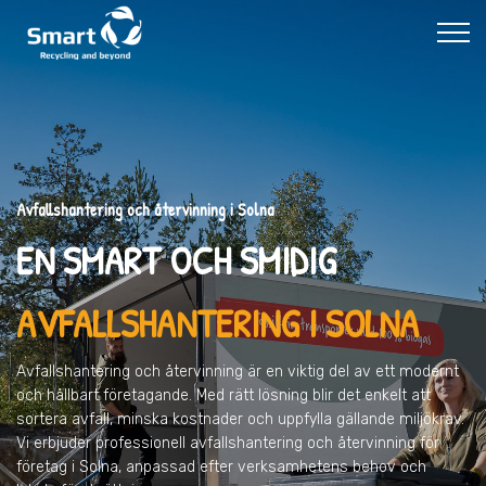
Avfallshantering och återvinning i Solna
EN SMART OCH SMIDIG
AVFALLSHANTERING I SOLNA
Avfallshantering och återvinning är en viktig del av ett modernt
och hållbart företagande. Med rätt lösning blir det enkelt att
sortera avfall, minska kostnader och uppfylla gällande miljökrav.
Vi erbjuder professionell avfallshantering och återvinning för
företag i Solna, anpassad efter verksamhetens behov och