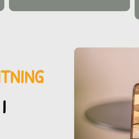
MTNING
I