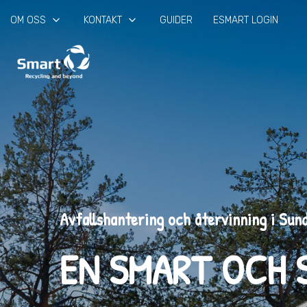
keyboard_arrow_down
keyboard_arrow_down
OM OSS
KONTAKT
GUIDER
ESMART LOGIN
Avfallshantering och återvinning i Sun
EN SMART OCH 