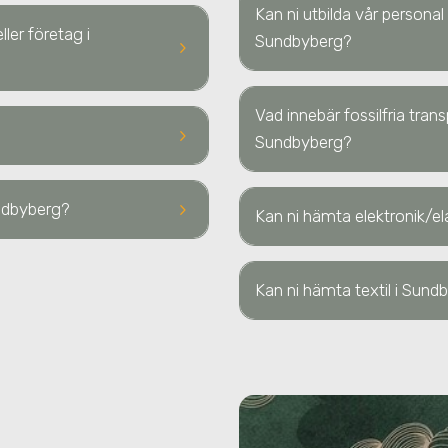
Kan ni utbilda vår personal 
ller företag i
Sundbyberg?
keyboard_arrow_right
Vad innebär fossilfria tran
keyboard_arrow_right
Sundbyberg?
keyboard_arrow_right
ndbyberg
?
Kan ni hämta elektronik/el
Kan ni hämta textil
i Sund