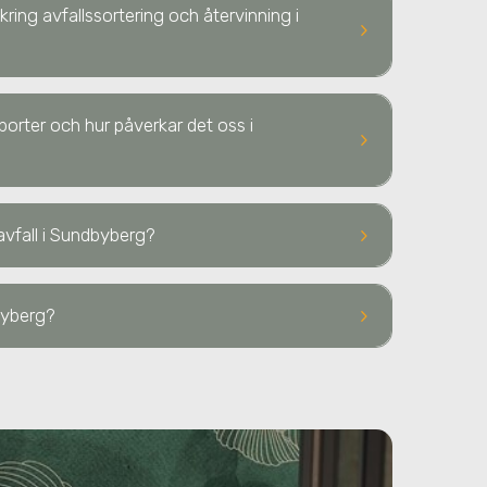
kring avfallssortering och återvinning i
keyboard_arrow_right
sporter och hur påverkar det oss i
keyboard_arrow_right
keyboard_arrow_right
avfall
i Sundbyberg
?
keyboard_arrow_right
byberg
?