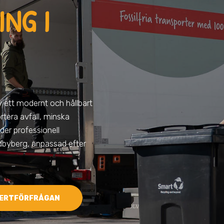
NG I
av ett modernt och hållbart
ortera avfall, minska
der professionell
ndbyberg, anpassad efter
ERTFÖRFRÅGAN