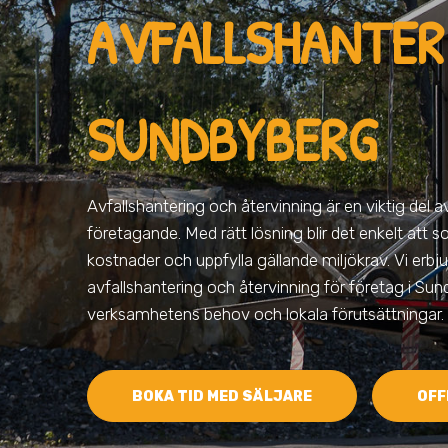
AVFALLSHANTERI
SUNDBYBERG
Avfallshantering och återvinning är en viktig del 
företagande. Med rätt lösning blir det enkelt att s
kostnader och uppfylla gällande miljökrav. Vi erbju
avfallshantering och återvinning för företag i Su
verksamhetens behov och lokala förutsättningar.
BOKA TID MED SÄLJARE
OFF