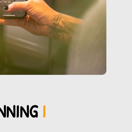
INNING
I