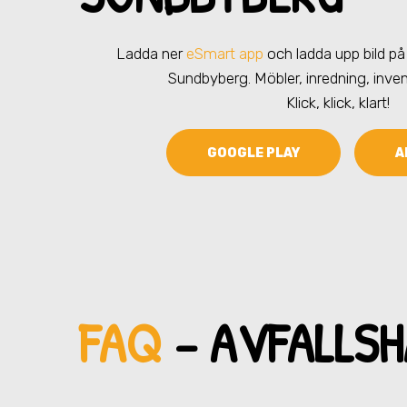
Ladda ner
eSmart app
och ladda upp bild på 
Sundbyberg
. Möbler, inredning, inven
Klick, klick, klart!
GOOGLE PLAY
A
FAQ
– AVFALLSH