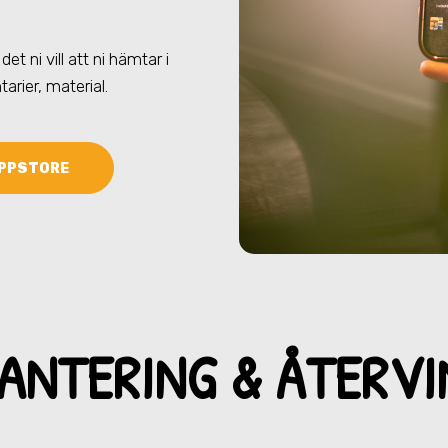
det ni vill att ni hämtar
i
tarier, material.
PPSTORE
ANTERING & ÅTERV