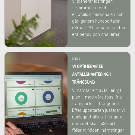
Vi
planerar lösningen
tillsammans med
er,
utbildar personalen och
går igenom kundportalen
eSmart. Allt anpassas efter
era behov och önskemål.
STEG 3
VI OPTIMERAR ER
AVFALLSHANTERING
I
TRÅNGSUND
Vi hämtar ert avfall enligt
plan – med våra fossilfria
transporter
i Trångsund
.
Efter uppstarten justerar vi
upplägget tills allt fungerar
som det ska. I eSmart
följer ni flöden, hämtningar