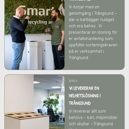
Vi börjar med en
genomgång i Trångsund –
där vi kartlägger nuläget
och era behov.
Vi
presenterar en lösning för
er avfallshantering som
uppfyller sorteringskraven
på er verksamhet
i
Trångsund
.
STEG 2
VI LEVERERAR EN
HELHETSLÖSNING I
TRÅNGSUND
Vi levererar allt som
behövs – kärl, miljömöbler
och skyltar
i Trångsund
.