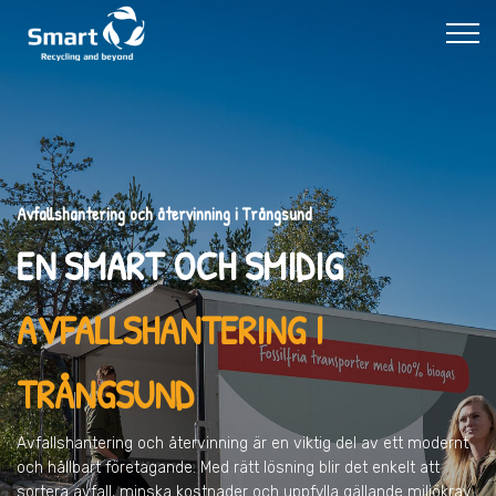
Avfallshantering och återvinning i Trångsund
EN SMART OCH SMIDIG
AVFALLSHANTERING I
TRÅNGSUND
Avfallshantering och återvinning är en viktig del av ett modernt
och hållbart företagande. Med rätt lösning blir det enkelt att
sortera avfall, minska kostnader och uppfylla gällande miljökrav.