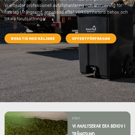
Vi erbjuder professionell avfallshantering och återvinning för
företag i Trångsund, anpassad efter verksamhetens behov och
lokala förutsättningar.
BOKA TID MED SÄLJARE
OFFERTFÖRFRÅGAN
STEG 1
VI ANALYSERAR ERA BEHOV I
TRÅNGSUND