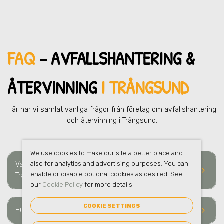
FAQ
– AVFALLSHANTERING &
ÅTERVINNING
I TRÅNGSUND
Här har vi samlat vanliga frågor från företag om avfallshantering
och återvinning i Trångsund.
We use cookies to make our site a better place and
also for analytics and advertising purposes. You can
Vad ingår i en helhetslösning för avfallshantering i
keyboard_arrow_right
enable or disable optional cookies as desired. See
Trångsund?
our
Cookie Policy
for more details.
COOKIE SETTINGS
keyboard_arrow_right
Hur ofta sker hämtning av avfall i Trångsund?