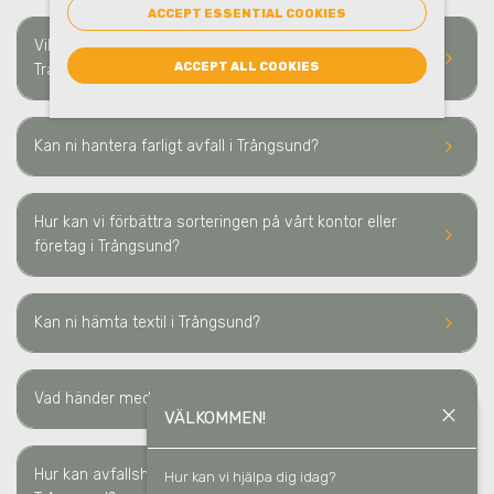
ACCEPT ESSENTIAL COOKIES
Vilka typer av avfall och material kan ni hämta i
keyboard_arrow_right
ACCEPT ALL COOKIES
Trångsund?
keyboard_arrow_right
Kan ni hantera farligt avfall i Trångsund?
Hur kan vi förbättra sorteringen på vårt kontor eller
keyboard_arrow_right
företag i Trångsund?
keyboard_arrow_right
Kan ni hämta textil
i Trångsund
?
keyboard_arrow_right
Vad händer med materialet som ni hämtar
i Trångsund
?
close
VÄLKOMMEN!
Hur kan avfallshantering minska våra kostnader i
Hur kan vi hjälpa dig idag?
keyboard_arrow_right