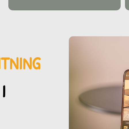
MTNING
I