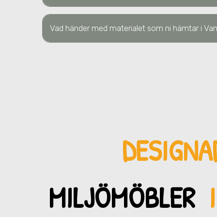
Vad händer med materialet som ni hämtar
i Va
DESIGNA
MILJÖMÖBLER