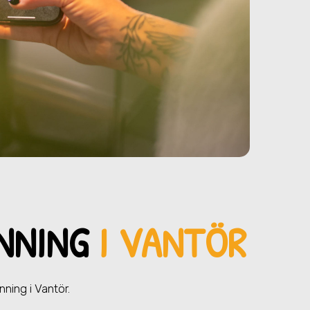
INNING
I VANTÖR
nning i Vantör.