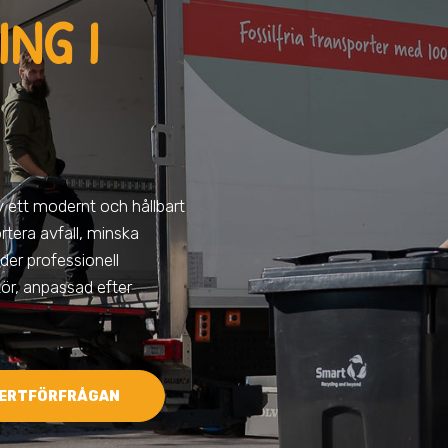
NG I
av ett modernt och hållbart
ortera avfall, minska
der professionell
tör, anpassad efter
ERTFÖRFRÅGAN