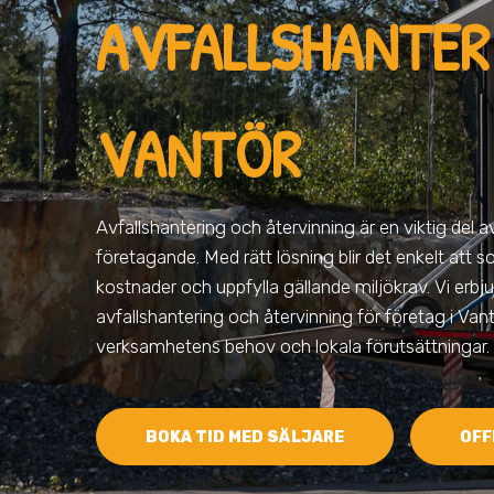
AVFALLSHANTERI
VANTÖR
Avfallshantering och återvinning är en viktig del 
företagande. Med rätt lösning blir det enkelt att s
kostnader och uppfylla gällande miljökrav. Vi erbju
avfallshantering och återvinning för företag i Van
verksamhetens behov och lokala förutsättningar.
BOKA TID MED SÄLJARE
OFF