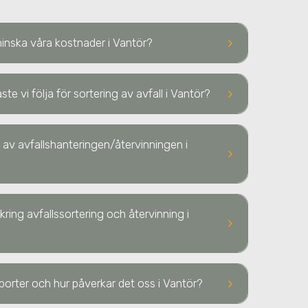
keyboard_arrow_right
inska våra kostnader i Vantör?
keyboard_arrow_right
te vi följa för sortering av avfall i Vantör?
av avfallshanteringen/återvinningen i
keyboard_arrow_right
kring avfallssortering och återvinning i
keyboard_arrow_right
keyboard_arrow_right
sporter och hur påverkar det oss i Vantör?