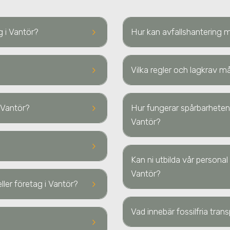
keyboard_arrow_right
ng i Vantör?
Hur kan avfallshantering m
keyboard_arrow_right
Vilka regler och lagkrav mås
keyboard_arrow_right
i Vantör?
Hur fungerar spårbarheten 
Vantör?
keyboard_arrow_right
Kan ni utbilda vår personal 
Vantör?
keyboard_arrow_right
ller företag i Vantör?
Vad innebär fossilfria tran
keyboard_arrow_right