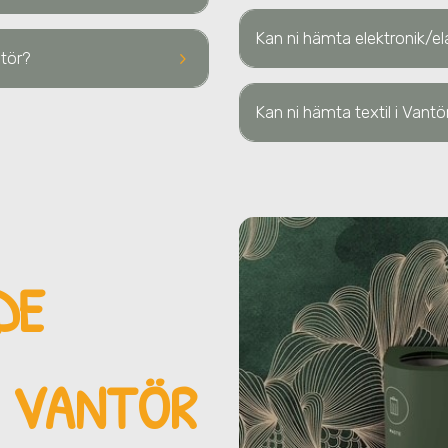
Kan ni hämta elektronik/el
keyboard_arrow_right
ntör
?
Kan ni hämta textil
i Vantö
DE
I VANTÖR