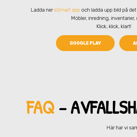
Ladda ner
eSmart app
och ladda upp bild på det 
Möbler, inredning, inventarier,
Klick, klick, klart!
GOOGLE PLAY
A
FAQ
– AVFALLSH
Här har vi sam