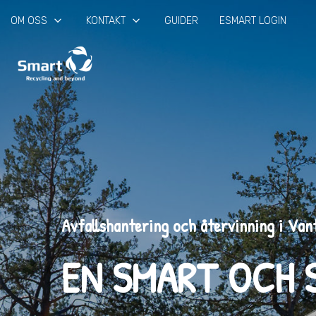
keyboard_arrow_down
keyboard_arrow_down
OM OSS
KONTAKT
GUIDER
ESMART LOGIN
Avfallshantering och återvinning i Van
EN SMART OCH 