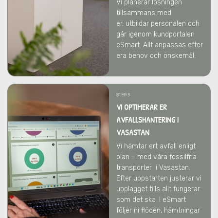
Vi
planerar lösningen
tillsammans med
er,
utbildar personalen och
går igenom kundportalen
eSmart. Allt anpassas efter
era behov och önskemål.
STEG 3
VI OPTIMERAR ER
AVFALLSHANTERING
I
VASASTAN
Vi hämtar ert avfall enligt
plan – med våra fossilfria
transporter
i Vasastan
.
Efter uppstarten justerar vi
upplägget tills allt fungerar
som det ska. I eSmart
följer ni flöden, hämtningar