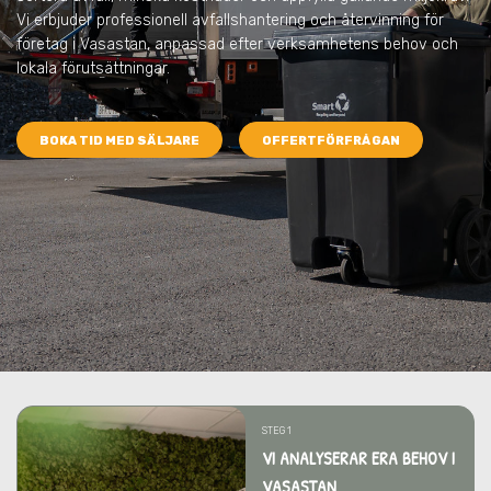
Vi erbjuder professionell avfallshantering och återvinning för
företag i Vasastan, anpassad efter verksamhetens behov och
lokala förutsättningar.
BOKA TID MED SÄLJARE
OFFERTFÖRFRÅGAN
STEG 1
VI ANALYSERAR ERA BEHOV I
VASASTAN