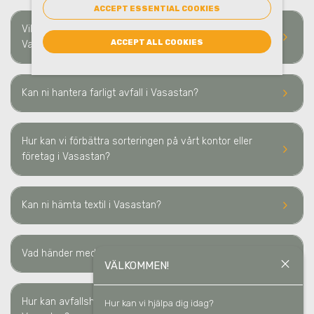
ACCEPT ESSENTIAL COOKIES
Vilka typer av avfall och material kan ni hämta i
keyboard_arrow_right
ACCEPT ALL COOKIES
Vasastan?
keyboard_arrow_right
Kan ni hantera farligt avfall i Vasastan?
Hur kan vi förbättra sorteringen på vårt kontor eller
keyboard_arrow_right
företag i Vasastan?
keyboard_arrow_right
Kan ni hämta textil
i Vasastan
?
keyboard_arrow_right
Vad händer med materialet som ni hämtar
i Vasastan
?
close
VÄLKOMMEN!
Hur kan avfallshantering minska våra kostnader i
Hur kan vi hjälpa dig idag?
keyboard_arrow_right