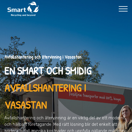
Avfallshantering och återvinning i Vasastan
EN SMART OCH SMIDIG
AVFALLSHANTERING I
VASASTAN
Avfallshantering och återvinning är en viktig del av ett modernt
och hållbart företagande. Med rätt lösning blir det enkelt att
sortera avfall, minska kostnader och uppfylla gällande miljökrav.