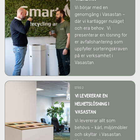
Vi börjar med en
genomgång i Vasastan –
där vi kartlägger nuläget
och era behov.
Vi
presenterar en lösning för
er avfallshantering som
uppfyller sorteringskraven
på er verksamhet
i
Vasastan
.
STEG 2
VI LEVERERAR EN
HELHETSLÖSNING I
VASASTAN
Vi levererar allt som
behövs – kärl, miljömöbler
och skyltar
i Vasastan
.