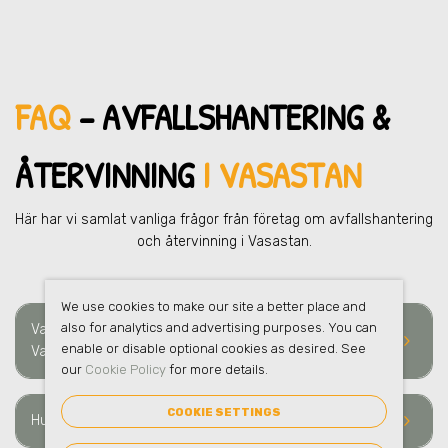
FAQ
– AVFALLSHANTERING &
ÅTERVINNING
I VASASTAN
Här har vi samlat vanliga frågor från företag om avfallshantering
och återvinning i Vasastan.
We use cookies to make our site a better place and
also for analytics and advertising purposes. You can
Vad ingår i en helhetslösning för avfallshantering i
keyboard_arrow_right
enable or disable optional cookies as desired. See
Vasastan?
our
Cookie Policy
for more details.
COOKIE SETTINGS
keyboard_arrow_right
Hur ofta sker hämtning av avfall i Vasastan?