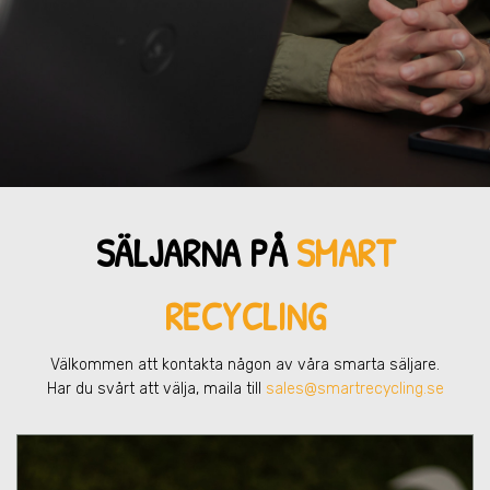
SÄLJARNA PÅ
SMART
RECYCLING
Välkommen att kontakta någon av våra smarta säljare.
Har du svårt att välja, maila till
sales@smartrecycling.se