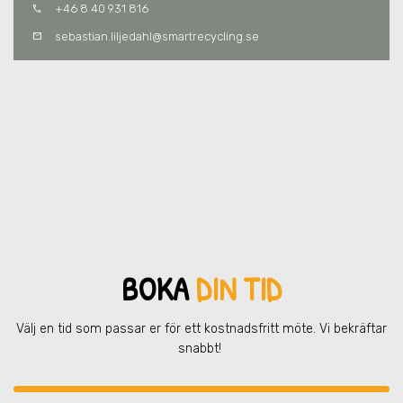
+46 8 40 931 816
call
sebastian.liljedahl@smartrecycling.se
mail
BOKA
DIN TID
Välj en tid som passar er för ett kostnadsfritt möte. Vi bekräftar
snabbt!