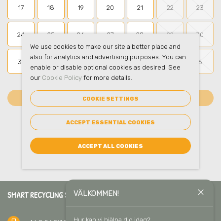
17
18
19
20
21
22
23
24
25
26
27
28
29
30
We use cookies to make our site a better place and
also for analytics and advertising purposes. You can
31
1
2
3
4
5
6
enable or disable optional cookies as desired. See
our
Cookie Policy
for more details.
FORTSÄTT
COOKIE SETTINGS
ACCEPT ESSENTIAL COOKIES
ACCEPT ALL COOKIES
close
VÄLKOMMEN!
SMART RECYCLING SVERIGE AB
Hur kan vi hjälpa dig idag?