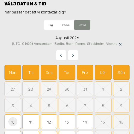
VÄLJ DATUM & TID
När passar det att vi kontaktar dig?
Dag
Vecka
Månad
Augusti 2026
×
(UTC+01:00) Amsterdam, Berlin, Bern, Rome, Stockholm, Vienna
keyboard_arrow_left
keyboard_arrow_right
Mån
Tis
Ons
Tor
Fre
Lör
Sön
27
28
29
30
31
1
2
3
4
5
6
7
8
9
10
11
12
13
14
15
16