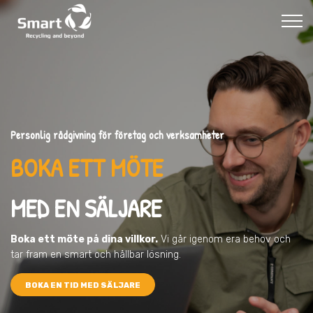
Personlig rådgivning för företag och verksamheter
BOKA ETT MÖTE
MED EN SÄLJARE
Boka ett möte på dina villkor.
Vi går igenom era behov och
tar fram en smart och hållbar lösning.
BOKA EN TID MED SÄLJARE