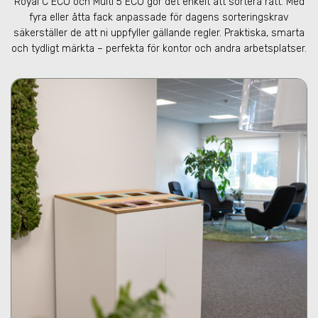
Royal C ECO och Multi 5 ECO gör det enkelt att sortera rätt. Med
fyra eller åtta fack anpassade för dagens sorteringskrav
säkerställer de att ni uppfyller gällande regler. Praktiska, smarta
och tydligt märkta – perfekta för kontor och andra arbetsplatser.