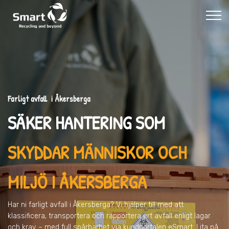
Farligt avfall i Åkersberga
SÄKER HANTERING SOM
SKYDDAR MÄNNISKOR OCH
MILJÖ
I ÅKERSBERGA
Har ni farligt avfall
i Åkersberga
? Vi hjälper till med att
klassificera, transportera och rapportera ert avfall enligt lagar
och krav – med full spårbarhet via kundportalen eSmart. Lita på