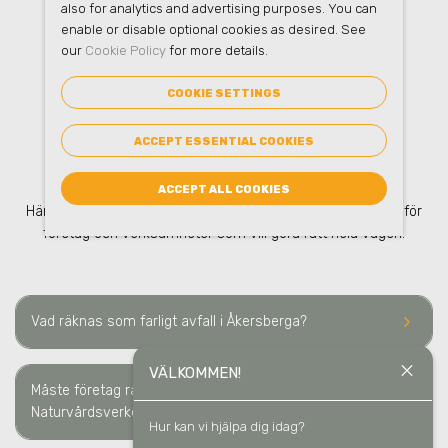
also for analytics and advertising purposes. You can
enable or disable optional cookies as desired. See
our
Cookie Policy
for more details.
FAQ
– FARLIGT AVFALL
I
COOKIE SETTINGS
ACCEPT ESSENTIAL COOKIES
ÅKERSBERGA
ACCEPT ALL COOKIES
Här hittar du vanliga frågor om farligt avfall
i Åkersberga
– för
företag och verksamheter som vill göra rätt hela vägen.
keyboard_arrow_right
Vad räknas som farligt avfall
i Åkersberga
?
close
VÄLKOMMEN!
Måste företag rapportera farligt avfall till
keyboard_arrow_right
Naturvårdsverket
i Åkersberga
?
Hur kan vi hjälpa dig idag?