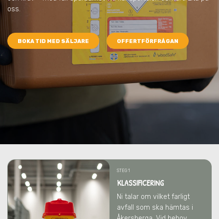
oss.
BOKA TID MED SÄLJARE
OFFERTFÖRFRÅGAN
STEG 1
KLASSIFICERING
Ni talar om vilket farligt
avfall som ska hämtas
i
Åkersberga
. Vid behov