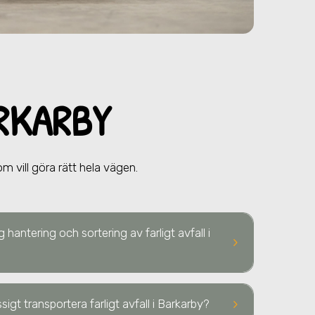
ARKARBY
 vill göra rätt hela vägen.
 hantering och sortering av farligt avfall
i
keyboard_arrow_right
keyboard_arrow_right
igt transportera farligt avfall
i Barkarby
?