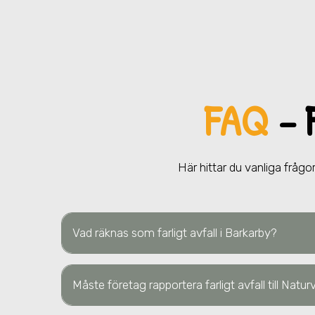
FAQ
– 
Här hittar du vanliga frågor
Vad räknas som farligt avfall
i Barkarby
?
Måste företag rapportera farligt avfall till Natu