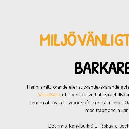
MILJÖVÄNLIG
BARKAR
Har ni smittförande eller stickande/skärande avfa
WoodSafe,
ett svensktillverkat riskavfallsk
Genom att byta till WoodSafe minskar ni era CO
med traditionella kärl
Det finns: Kanylburk 3 L, Riskavfallsbe