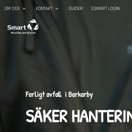
keyboard_arrow_down
keyboard_arrow_down
OM OSS
KONTAKT
GUIDER
ESMART LOGIN
Farligt avfall i Barkarby
SÄKER HANTERI