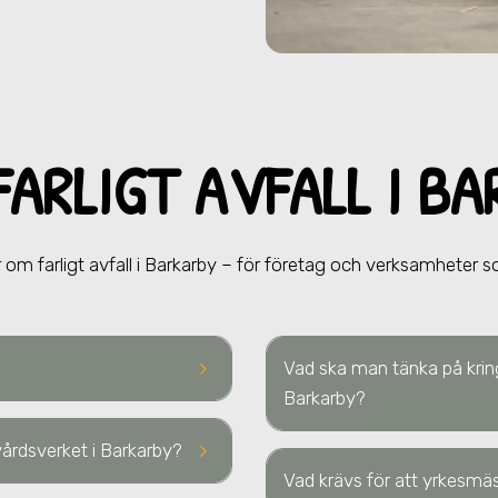
FARLIGT AVFALL
I B
 om farligt avfall
i Barkarby
– för företag och verksamheter som
keyboard_arrow_right
Vad ska man tänka på kring
Barkarby
?
keyboard_arrow_right
rvårdsverket
i Barkarby
?
Vad krävs för att yrkesmäss