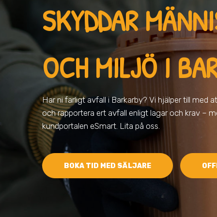
SKYDDAR MÄNN
OCH MILJÖ
I BA
Har ni farligt avfall
i Barkarby
? Vi hjälper till med a
och rapportera ert avfall enligt lagar och krav – m
kundportalen eSmart. Lita på oss.
BOKA TID MED SÄLJARE
OFF