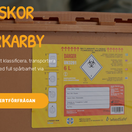
ISKOR
RKARBY
tt klassificera, transportera
ed full spårbarhet via
ERTFÖRFRÅGAN