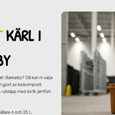
T
KÄRL I
BY
ll
i Barkarby
? Då kan ni välja
ärl gjort av biokomposit.
₂-utsläpp med 66 % jämfört
.
hållare 6 och 25 L.