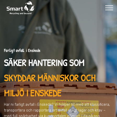
Farligt avfall i Enskede
SÄKER HANTERING SOM
SKYDDAR MÄNNISKOR OCH
MILJÖ
I ENSKEDE
Har ni farligt avfall
i Enskede
? Vi hjälper till med att klassificera,
transportera och rapportera ert avfall enligt lagar och krav –
med full spårbarhet via kundportalen eSmart. Lita på oss.