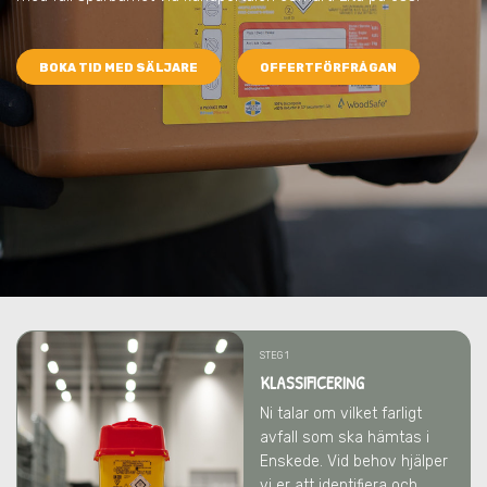
BOKA TID MED SÄLJARE
OFFERTFÖRFRÅGAN
STEG 1
KLASSIFICERING
Ni talar om vilket farligt
avfall som ska hämtas
i
Enskede
. Vid behov hjälper
vi er att identifiera och