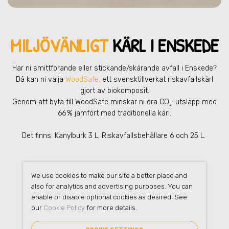
MILJÖVÄNLIGT
KÄRL I ENSKEDE
Har ni smittförande eller stickande/skärande avfall
i Enskede
?
Då kan ni välja
WoodSafe,
ett svensktillverkat riskavfallskärl
gjort av biokomposit.
Genom att byta till WoodSafe minskar ni era CO₂-utsläpp med
66 % jämfört med traditionella kärl.
Det finns: Kanylburk 3 L, Riskavfallsbehållare 6 och 25 L.
We use cookies to make our site a better place and
also for analytics and advertising purposes. You can
enable or disable optional cookies as desired. See
our
Cookie Policy
for more details.
FAQ
– FARLIGT AVFALL
I