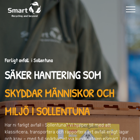
Farligt avfall i Sollentuna
SÄKER HANTERING SOM
SKYDDAR MÄNNISKOR OCH
MILJÖ
I SOLLENTUNA
Har ni farligt avfall
i Sollentuna
? Vi hjälper till med att
klassificera, transportera och rapportera ert avfall enligt lagar
och krav – med full spårbarhet via kundportalen eSmart. Lita på