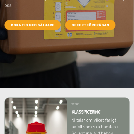
oss.
BOKA TID MED SÄLJARE
OFFERTFÖRFRÅGAN
STEG 1
KLASSIFICERING
Ni talar om vilket farligt
avfall som ska hämtas
i
Sollentuna
. Vid behov