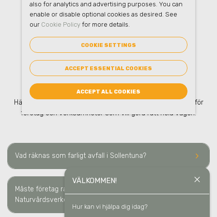
also for analytics and advertising purposes. You can
enable or disable optional cookies as desired. See
our
Cookie Policy
for more details.
FAQ
– FARLIGT AVFALL
I
COOKIE SETTINGS
ACCEPT ESSENTIAL COOKIES
SOLLENTUNA
ACCEPT ALL COOKIES
Här hittar du vanliga frågor om farligt avfall
i Sollentuna
– för
företag och verksamheter som vill göra rätt hela vägen.
keyboard_arrow_right
Vad räknas som farligt avfall
i Sollentuna
?
close
VÄLKOMMEN!
Måste företag rapportera farligt avfall till
keyboard_arrow_right
Naturvårdsverket
i Sollentuna
?
Hur kan vi hjälpa dig idag?