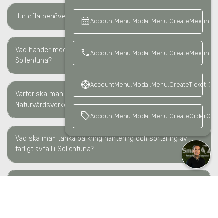
keyboard_arrow_right
Hur ofta behöver farligt avfall hämtas
i Sollentuna
?
calendar_month
keyboard_a
AccountMenu.Modal.Menu.CreateMeeting
Vad händer med farligt avfall efter hämtning
i
call
AccountMenu.Modal.Menu.CreateMeetingCa
keyboard_arrow_right
Sollentuna
?
support
keyboard_arrow_right
AccountMenu.Modal.Menu.CreateTicket
Varför ska man rapportera farligt avfall till
keyboard_arrow_right
Naturvårdsverket?
sell
AccountMenu.Modal.Menu.CreateOrderOffe
Vad ska man tänka på kring hantering och sortering av
keyboard_arrow_right
farligt avfall
i Sollentuna
?
Vad krävs för att yrkesmässigt transportera farligt
keyboard_arrow_right
avfall
i Sollentuna
?