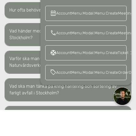
keyboard_arrow_right
Hur ofta behöver farligt avfall hämtas
i Stockholm
?
calendar_month
keyboard_a
AccountMenu.Modal.Menu.CreateMeeting
Vad händer med farligt avfall efter hämtning
i
call
AccountMenu.Modal.Menu.CreateMeetingCa
keyboard_arrow_right
Stockholm
?
support
keyboard_arrow_right
AccountMenu.Modal.Menu.CreateTicket
Varför ska man rapportera farligt avfall till
keyboard_arrow_right
Naturvårdsverket?
sell
AccountMenu.Modal.Menu.CreateOrderOffe
Vad ska man tänka på kring hantering och sortering av
keyboard_arrow_right
farligt avfall
i Stockholm
?
Vad krävs för att yrkesmässigt transportera farligt
keyboard_arrow_right
avfall
i Stockholm
?