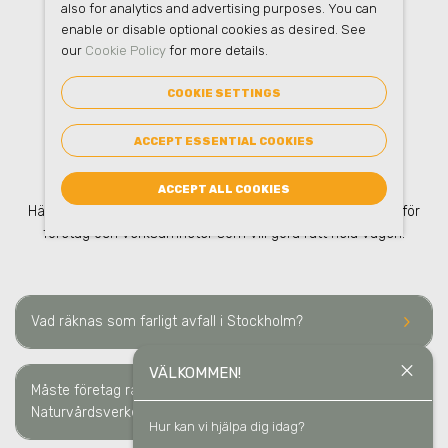
also for analytics and advertising purposes. You can
enable or disable optional cookies as desired. See
our
Cookie Policy
for more details.
FAQ
– FARLIGT AVFALL
I
COOKIE SETTINGS
ACCEPT ESSENTIAL COOKIES
STOCKHOLM
ACCEPT ALL COOKIES
Här hittar du vanliga frågor om farligt avfall
i Stockholm
– för
företag och verksamheter som vill göra rätt hela vägen.
keyboard_arrow_right
Vad räknas som farligt avfall
i Stockholm
?
close
VÄLKOMMEN!
Måste företag rapportera farligt avfall till
keyboard_arrow_right
Naturvårdsverket
i Stockholm
?
Hur kan vi hjälpa dig idag?