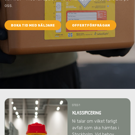
oss.
BOKA TID MED SÄLJARE
OFFERTFÖRFRÅGAN
STEG 1
KLASSIFICERING
Ni talar om vilket farligt
avfall som ska hämtas
i
Stockholm
. Vid behov