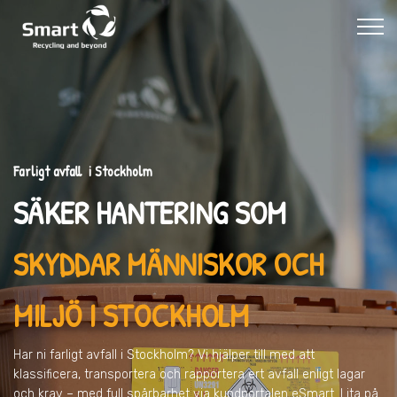
Farligt avfall i Stockholm
SÄKER HANTERING SOM
SKYDDAR MÄNNISKOR OCH
MILJÖ
I STOCKHOLM
Har ni farligt avfall
i Stockholm
? Vi hjälper till med att
klassificera, transportera och rapportera ert avfall enligt lagar
och krav – med full spårbarhet via kundportalen eSmart. Lita på