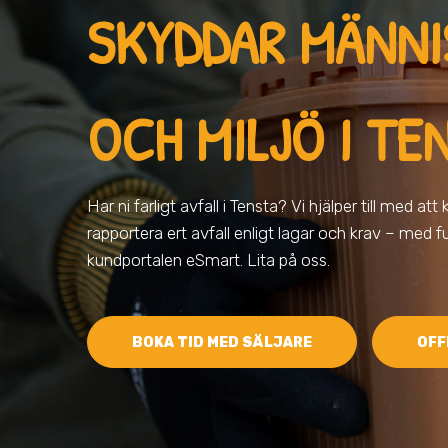
SKYDDAR MÄNN
OCH MILJÖ
I TE
Har ni farligt avfall
i Tensta
? Vi hjälper till med att
rapportera ert avfall enligt lagar och krav – med fu
kundportalen eSmart. Lita på oss.
BOKA TID MED SÄLJARE
OFF