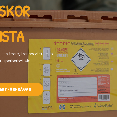
ISKOR
NSTA
 klassificera, transportera och
ll spårbarhet via
ERTFÖRFRÅGAN