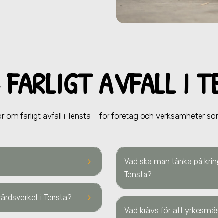
 FARLIGT AVFALL
I 
r om farligt avfall
i Tensta
– för företag och verksamheter som 
keyboard_arrow_right
Vad ska man tänka på kring
Tensta
?
keyboard_arrow_right
rvårdsverket
i Tensta
?
Vad krävs för att yrkesmäss