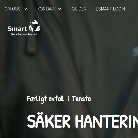
keyboard_arrow_down
keyboard_arrow_down
OM OSS
KONTAKT
GUIDER
ESMART LOGIN
Farligt avfall i Tensta
SÄKER HANTERI