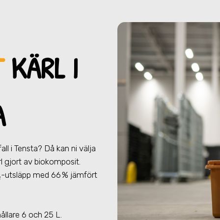
T
KÄRL I
A
fall
i Tensta
? Då kan ni välja
ärl gjort av biokomposit.
₂-utsläpp med 66 % jämfört
.
hållare 6 och 25 L.