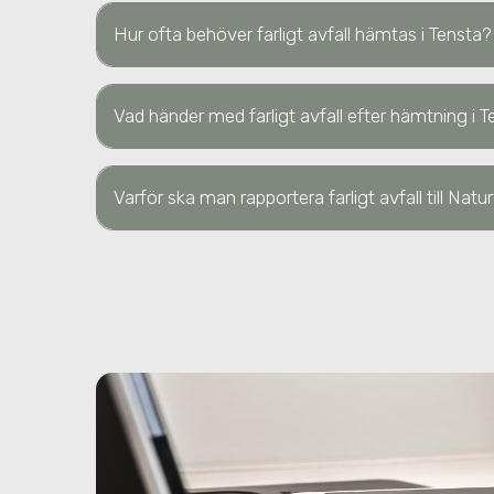
Hur ofta behöver farligt avfall hämtas
i Tensta
?
Vad händer med farligt avfall efter hämtning
i 
Varför ska man rapportera farligt avfall till Nat