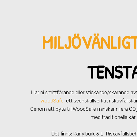
MILJÖVÄNLIG
TENST
Har ni smittförande eller stickande/skärande av
WoodSafe,
ett svensktillverkat riskavfallsk
Genom att byta till WoodSafe minskar ni era CO
med traditionella kärl
Det finns: Kanylburk 3 L, Riskavfallsbe