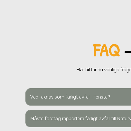
FAQ
–
Här hittar du vanliga frågo
Vad räknas som farligt avfall
i Tensta
?
Måste företag rapportera farligt avfall till Natu