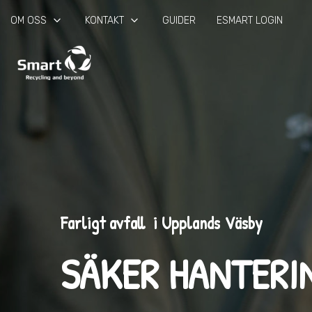
keyboard_arrow_down
keyboard_arrow_down
OM OSS
KONTAKT
GUIDER
ESMART LOGIN
Farligt avfall i Upplands Väsby
SÄKER HANTERI