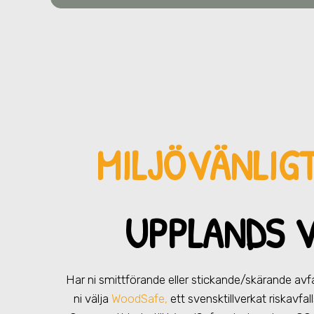
MILJÖVÄNLIG
UPPLANDS 
Har ni smittförande eller stickande/skärande avf
ni välja
WoodSafe,
ett svensktillverkat riskavfal