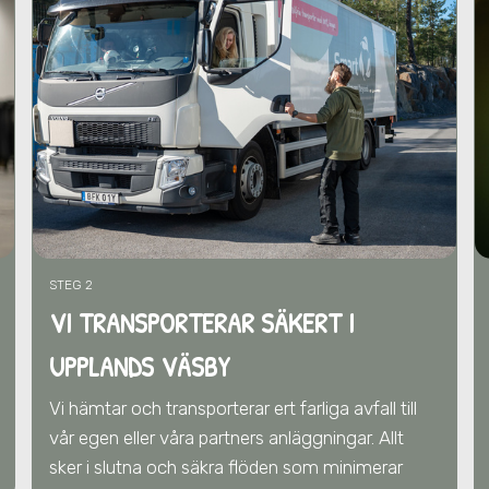
STEG 2
VI TRANSPORTERAR SÄKERT I
UPPLANDS VÄSBY
Vi hämtar och transporterar ert farliga avfall till
vår egen eller våra partners anläggningar. Allt
sker i slutna och säkra flöden som minimerar