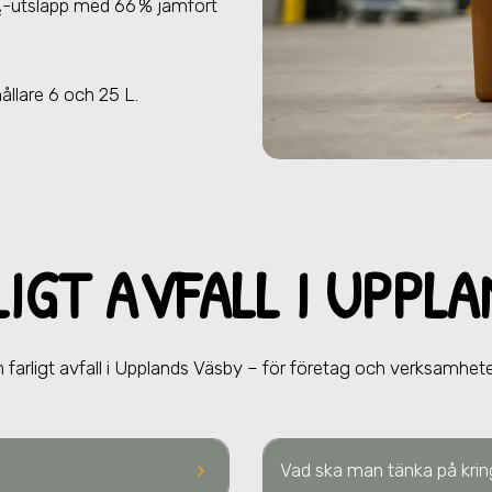
₂-utsläpp med 66 % jämfört
.
hållare 6 och 25 L.
LIGT AVFALL
I UPPL
farligt avfall
i Upplands Väsby
– för företag och verksamheter
keyboard_arrow_right
Vad ska man tänka på kring