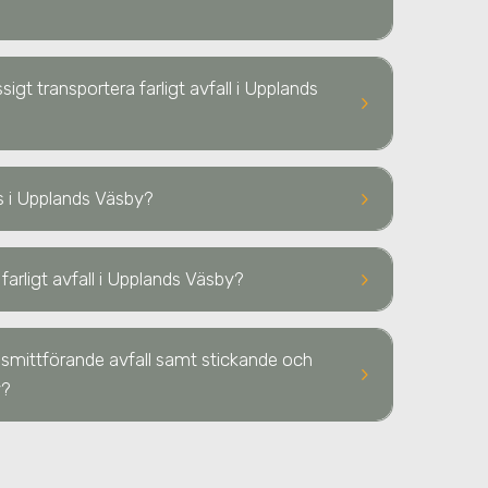
igt transportera farligt avfall
i Upplands
keyboard_arrow_right
keyboard_arrow_right
as
i Upplands Väsby
?
keyboard_arrow_right
farligt avfall
i Upplands Väsby
?
 smittförande avfall samt stickande och
keyboard_arrow_right
y
?