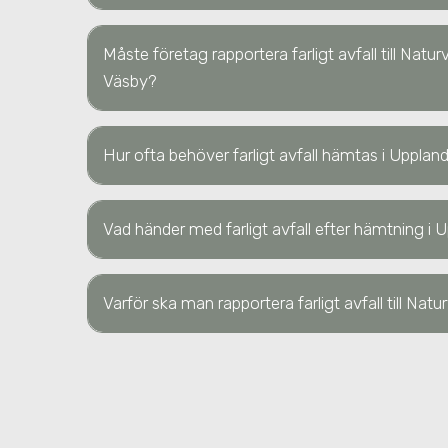
Måste företag rapportera farligt avfall till Natu
Väsby
?
Hur ofta behöver farligt avfall hämtas
i Upplan
Vad händer med farligt avfall efter hämtning
i 
Varför ska man rapportera farligt avfall till Nat