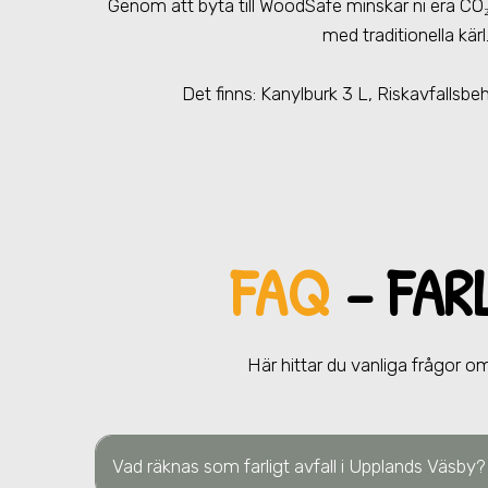
Genom att byta till WoodSafe minskar ni era CO
med traditionella kärl
Det finns: Kanylburk 3 L, Riskavfallsbe
FAQ
– FAR
Här hittar du vanliga frågor om 
Vad räknas som farligt avfall
i Upplands Väsby
?