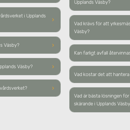
Upplands Väsby
?
rvårdsverket
i Upplands
keyboard_arrow_right
Vad krävs för att yrkesmäss
Väsby
?
keyboard_arrow_right
ds Väsby
?
Kan farligt avfall återvinn
keyboard_arrow_right
Upplands Väsby
?
Vad kostar det att hantera 
keyboard_arrow_right
urvårdsverket?
Vad är bästa lösningen för
skärande
i Upplands Väsb