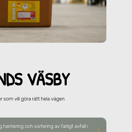
ANDS VÄSBY
 som vill göra rätt hela vägen.
 hantering och sortering av farligt avfall
i
keyboard_arrow_right