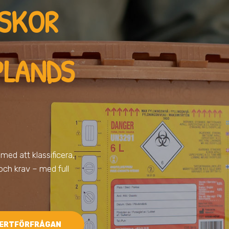
ISKOR
PLANDS
ll med att klassificera,
 och krav – med full
ERTFÖRFRÅGAN