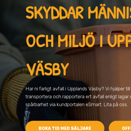
SKYDDAR MÄNN
OCH MILJÖ
I UP
VÄSBY
Har ni farligt avfall
i Upplands Väsby
? Vi hjälper ti
transportera och rapportera ert avfall enligt lagar
spårbarhet via kundportalen eSmart. Lita på oss.
BOKA TID MED SÄLJARE
OFF