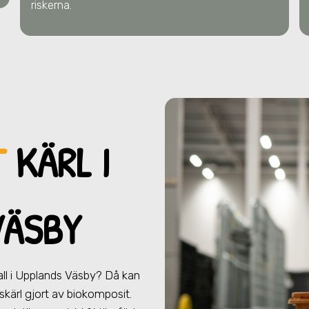
riskerna.
T
KÄRL I
VÄSBY
all
i Upplands Väsby
? Då kan
lskärl gjort av biokomposit.