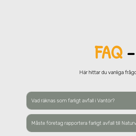
FAQ
–
Här hittar du vanliga frågo
Vad räknas som farligt avfall
i Vantör
?
Måste företag rapportera farligt avfall till Natu