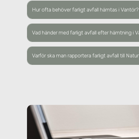
Hur ofta behöver farligt avfall hämtas
i Vantör
?
Vad händer med farligt avfall efter hämtning
i 
Varför ska man rapportera farligt avfall till Nat