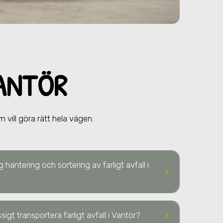
VANTÖR
vill göra rätt hela vägen.
 hantering och sortering av farligt avfall
i
keyboard_arrow_right
keyboard_arrow_right
igt transportera farligt avfall
i Vantör
?