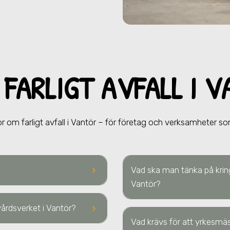
 FARLIGT AVFALL
I 
r om farligt avfall
i Vantör
– för företag och verksamheter som 
keyboard_arrow_right
Vad ska man tänka på kring
Vantör
?
keyboard_arrow_right
rvårdsverket
i Vantör
?
Vad krävs för att yrkesmäss