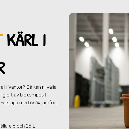
T
KÄRL I
R
all
i Vantör
? Då kan ni välja
ärl gjort av biokomposit.
₂-utsläpp med 66 % jämfört
.
hållare 6 och 25 L.