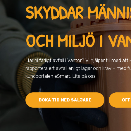
SKYDDAR MÄNN
OCH MILJÖ
I VA
Har ni farligt avfall
i Vantör
? Vi hjälper till med att
rapportera ert avfall enligt lagar och krav – med fu
kundportalen eSmart. Lita på oss.
BOKA TID MED SÄLJARE
OFF