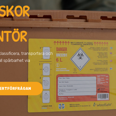
ISKOR
NTÖR
 klassificera, transportera och
ll spårbarhet via
ERTFÖRFRÅGAN