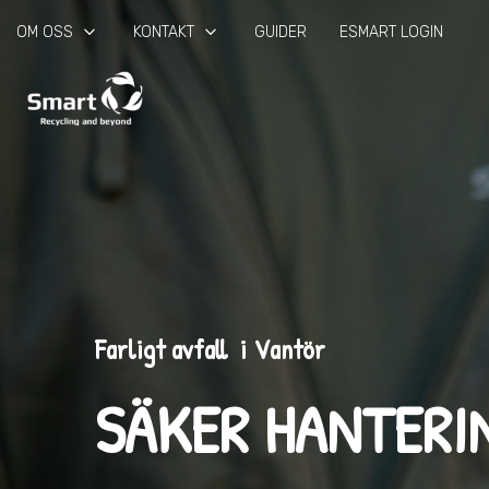
keyboard_arrow_down
keyboard_arrow_down
OM OSS
KONTAKT
GUIDER
ESMART LOGIN
Farligt avfall i Vantör
SÄKER HANTERI