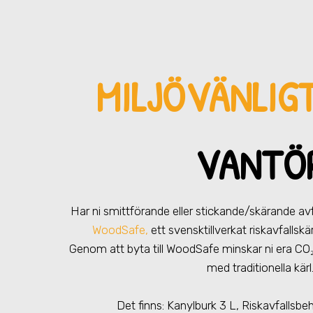
MILJÖVÄNLIG
VANTÖ
Har ni smittförande eller stickande/skärande avf
WoodSafe,
ett svensktillverkat riskavfallsk
Genom att byta till WoodSafe minskar ni era CO
med traditionella kärl
Det finns: Kanylburk 3 L, Riskavfallsbe