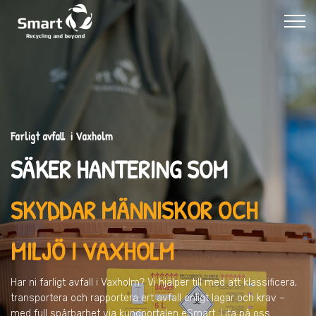
Farligt avfall i Vaxholm
SÄKER HANTERING SOM
SKYDDAR MÄNNISKOR OCH
MILJÖ
I VAXHOLM
Har ni farligt avfall
i Vaxholm
? Vi hjälper till med att klassificera,
transportera och rapportera ert avfall enligt lagar och krav –
med full spårbarhet via kundportalen eSmart. Lita på oss.