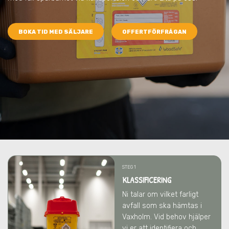
BOKA TID MED SÄLJARE
OFFERTFÖRFRÅGAN
STEG 1
KLASSIFICERING
Ni talar om vilket farligt
avfall som ska hämtas
i
Vaxholm
. Vid behov hjälper
vi er att identifiera och