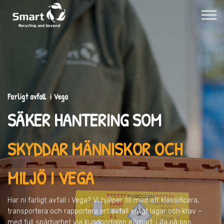
Farligt avfall i Vega
SÄKER HANTERING SOM
SKYDDAR MÄNNISKOR OCH
MILJÖ
I VEGA
Har ni farligt avfall
i Vega
? Vi hjälper till med att klassificera,
transportera och rapportera ert avfall enligt lagar och krav –
med full spårbarhet via kundportalen eSmart. Lita på oss.