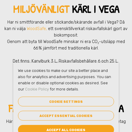
MILJÖVÄNLIGT
KÄRL I VEGA
Har ni smittförande eller stickande/skärande avfall
i Vega
? Då
kan ni välja
WoodSafe,
ett svensktillverkat riskavfallskärl gjort av
biokomposit.
Genom att byta till WoodSafe minskar ni era CO₂-utsläpp med
66 % jämfört med traditionella kärl.
Det finns: Kanylburk 3 L, Riskavfallsbehållare 6 och 25 L.
We use cookies to make our site a better place and
also for analytics and advertising purposes. You can
enable or disable optional cookies as desired. See
our
Cookie Policy
for more details.
COOKIE SETTINGS
FAQ
– FARLIGT AVFALL
I VEGA
ACCEPT ESSENTIAL COOKIES
Här hittar du vanliga frågor om farligt avfall
i Vega
– för företag
och verksamheter som vill göra rätt hela vägen.
ACCEPT ALL COOKIES