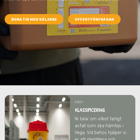
BOKA TID MED SÄLJARE
OFFERTFÖRFRÅGAN
STEG 1
KLASSIFICERING
Ni talar om vilket farligt
avfall som ska hämtas
i
Vega
. Vid behov hjälper vi
er att identifiera och