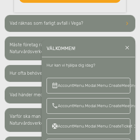
keyboard_arrow_right
Vad räknas som farligt avfall
i Vega
?
Måste företag rapportera farligt avfall till
close
keyboard_arrow_right
VÄLKOMMEN!
Naturvårdsverket
i Vega
?
Hur kan vi hjälpa dig idag?
keyboard_arrow_right
Hur ofta behöver farligt avfall hämtas
i Vega
?
calendar_month
keyboard_a
AccountMenu.Modal.Menu.CreateMeeting
keyboard_arrow_right
Vad händer med farligt avfall efter hämtning
i Vega
?
call
AccountMenu.Modal.Menu.CreateMeetingCa
Varför ska man rapportera farligt avfall till
keyboard_arrow_right
Naturvårdsverket?
support
keyboard_arrow_right
AccountMenu.Modal.Menu.CreateTicket