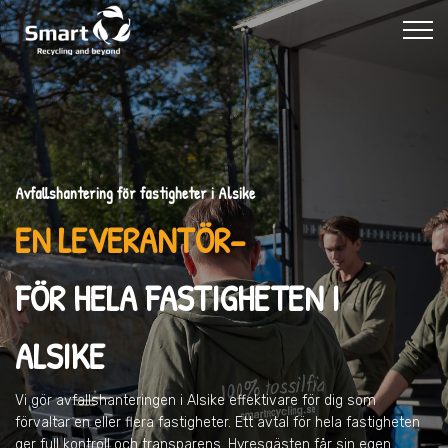
Avfallshantering för fastigheter i Alsike
EN LEVERANTÖR–
FÖR HELA FASTIGHETEN I
ALSIKE
Vi gör avfallshanteringen
i Alsike
effektivare för dig som
förvaltar en eller flera fastigheter. Ett avtal för hela fastigheten
ger full kontroll och transparens. Hyresgästen får sin egen