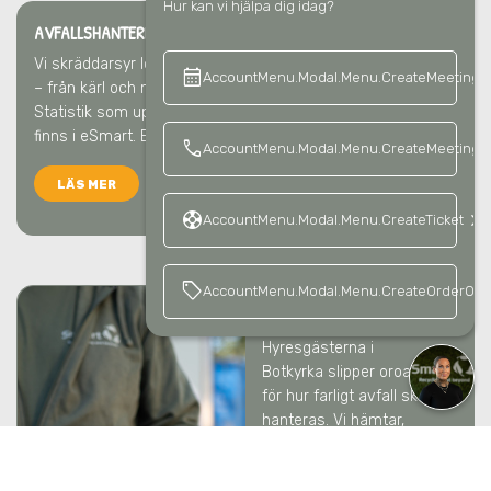
Hur kan vi hjälpa dig idag?
AVFALLSHANTERING & ÅTERVINNING
I BOTKYRKA
Vi skräddarsyr lösningen för varje fastighet och hyresgäst
calendar_month
keyboard_a
AccountMenu.Modal.Menu.CreateMeeting
– från kärl och miljömöbler till skyltar och avfallshämtning.
Statistik som uppfyller CSRD-kraven och all info ni behöver
finns i eSmart. Enkelt ska det vara.
call
AccountMenu.Modal.Menu.CreateMeetingCa
LÄS MER
support
keyboard_arrow_right
AccountMenu.Modal.Menu.CreateTicket
sell
AccountMenu.Modal.Menu.CreateOrderOffe
FARLIGT AVFALL
I BOTKYRKA
Hyresgästerna
i
Botkyrka
slipper oroa sig
för hur farligt avfall ska
hanteras. Vi hämtar,
klassificerar och
rapporterar till