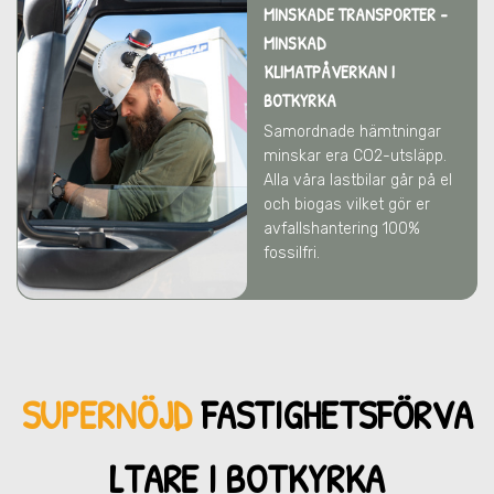
MINSKADE TRANSPORTER -
MINSKAD
KLIMATPÅVERKAN
I
BOTKYRKA
Samordnade hämtningar
minskar era CO2-utsläpp.
Alla våra lastbilar går på el
och biogas vilket gör er
avfallshantering 100%
fossilfri.
SUPERNÖJD
FASTIGHETSFÖRVA
LTARE I BOTKYRKA