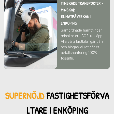
MINSKADE TRANSPORTER -
MINSKAD
KLIMATPÅVERKAN
I
ENKÖPING
Samordnade hämtningar
minskar era CO2-utsläpp.
Alla våra lastbilar går på el
och biogas vilket gör er
avfallshantering 100%
fossilfri.
SUPERNÖJD
FASTIGHETSFÖRVA
LTARE I ENKÖPING