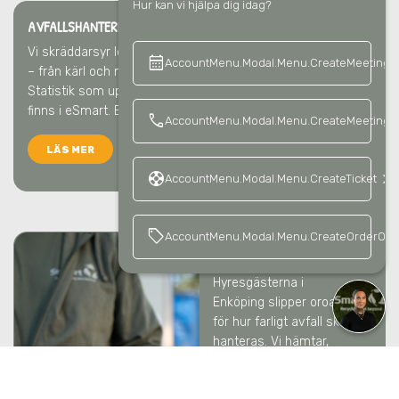
Hur kan vi hjälpa dig idag?
AVFALLSHANTERING & ÅTERVINNING
I ENKÖPING
Vi skräddarsyr lösningen för varje fastighet och hyresgäst
calendar_month
keyboard_a
AccountMenu.Modal.Menu.CreateMeeting
– från kärl och miljömöbler till skyltar och avfallshämtning.
Statistik som uppfyller CSRD-kraven och all info ni behöver
finns i eSmart. Enkelt ska det vara.
call
AccountMenu.Modal.Menu.CreateMeetingCa
LÄS MER
support
keyboard_arrow_right
AccountMenu.Modal.Menu.CreateTicket
sell
AccountMenu.Modal.Menu.CreateOrderOffe
FARLIGT AVFALL
I ENKÖPING
Hyresgästerna
i
Enköping
slipper oroa sig
för hur farligt avfall ska
hanteras. Vi hämtar,
klassificerar och
rapporterar till