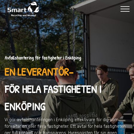
Avfallshantering för fastigheter i Enköping
EN LEVERANTÖR–
FÖR HELA FASTIGHETEN I
ENKÖPING
Vi gör avfallshanteringen
i Enköping
effektivare för dig som
förvaltar en eller flera fastigheter. Ett avtal för hela fastigheten
ger full kontroll och transparens. Hyresgästen får sin egen