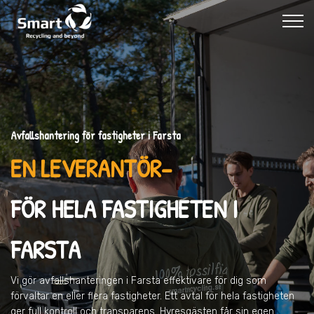
Avfallshantering för fastigheter i Farsta
EN LEVERANTÖR–
FÖR HELA FASTIGHETEN I
FARSTA
Vi gör avfallshanteringen
i Farsta
effektivare för dig som
förvaltar en eller flera fastigheter. Ett avtal för hela fastigheten
ger full kontroll och transparens. Hyresgästen får sin egen