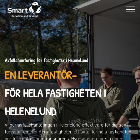
Avfallshantering för fastigheter i Helenelund
EN LEVERANTÖR–
FÖR HELA FASTIGHETEN I
HELENELUND
Vi gör avfallshanteringen
i Helenelund
effektivare för dig som
förvaltar en eller flera fastigheter. Ett avtal för hela fastigheten
ger full kontroll och transparens. Hyresgästen får sin egen