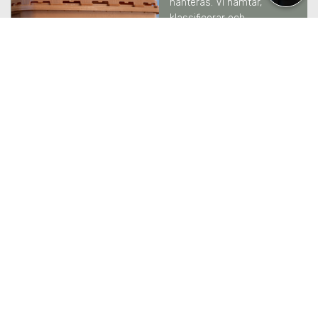
hanteras. Vi hämtar,
klassificerar och
rapporterar till
Naturvårdsverket enligt
gällande krav.
LÄS MER
SEKRETESSHANTERING
I
HELENELUND
Vi hanterar känsliga
information med full
säkerhet och spårbarhet –
från hämtning och
transport till säker
destruktion. Enligt
säkerhetsnivåer DIN
66399.