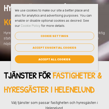
HYRESGÄSTERNA FÅR
FULL
We use cookies to make our site a better place and
also for analytics and advertising purposes. You can
KOLL I HELENELUND
enable or disable optional cookies as desired. See
our
Cookie Policy
for more details.
Hyresgästerna får kontroll över sin avfallshantering och all viktig
COOKIE SETTINGS
statistik i eSmart = mindre administration = de blir glada och
nöjda!
ACCEPT ESSENTIAL COOKIES
ACCEPT ALL COOKIES
TJÄNSTER FÖR
FASTIGHETER &
HYRESGÄSTER
I HELENELUND
Välj tjänster som passar fastigheten och hyresgästen
i
Helenelund
.