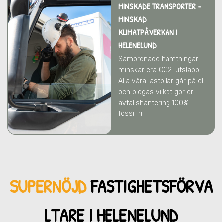
MINSKADE TRANSPORTER -
MINSKAD
KLIMATPÅVERKAN
I
HELENELUND
Samordnade hämtningar
minskar era CO2-utsläpp.
Alla våra lastbilar går på el
och biogas vilket gör er
avfallshantering 100%
fossilfri.
SUPERNÖJD
FASTIGHETSFÖRVA
LTARE I HELENELUND