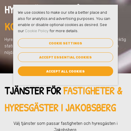
HYRESGÄSTERNA FÅR
FULL
We use cookies to make our site a better place and
also for analytics and advertising purposes. You can
KOLL I JAKOBSBERG
enable or disable optional cookies as desired. See
our
Cookie Policy
for more details.
Hyresgästerna får kontroll över sin avfallshantering och all viktig
COOKIE SETTINGS
statistik i eSmart = mindre administration = de blir glada och
nöjda!
ACCEPT ESSENTIAL COOKIES
ACCEPT ALL COOKIES
TJÄNSTER FÖR
FASTIGHETER &
HYRESGÄSTER
I JAKOBSBERG
Välj tjänster som passar fastigheten och hyresgästen
i
Jakobsberg
.