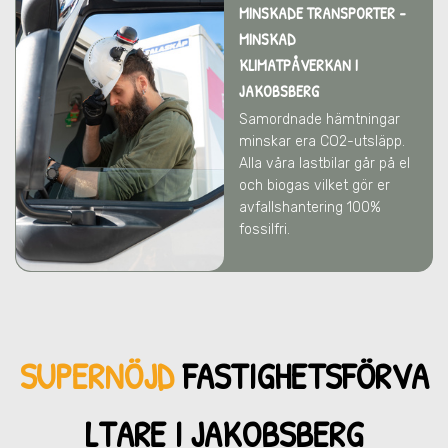
MINSKADE TRANSPORTER -
MINSKAD
KLIMATPÅVERKAN
I
JAKOBSBERG
Samordnade hämtningar
minskar era CO2-utsläpp.
Alla våra lastbilar går på el
och biogas vilket gör er
avfallshantering 100%
fossilfri.
SUPERNÖJD
FASTIGHETSFÖRVA
LTARE I JAKOBSBERG