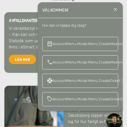
close
VÄLKOMMEN!
AVFALLSHANTERING & ÅTERVINNING
I JAKOBSBERG
Hur kan vi hjälpa dig idag?
Vi skräddarsyr lösningen för varje fastighet och hyresgäst
– från kärl och miljömöbler till skyltar och avfallshämtning.
Statistik som uppfyller CSRD-kraven och all info ni behöver
calendar_month
keyboard_a
AccountMenu.Modal.Menu.CreateMeeting
finns i eSmart. Enkelt ska det vara.
LÄS MER
call
AccountMenu.Modal.Menu.CreateMeetingCa
support
keyboard_arrow_right
AccountMenu.Modal.Menu.CreateTicket
FARLIGT AVFALL
I
sell
AccountMenu.Modal.Menu.CreateOrderOffe
JAKOBSBERG
Hyresgästerna
i
Jakobsberg
slipper oroa
sig för hur farligt avfall ska