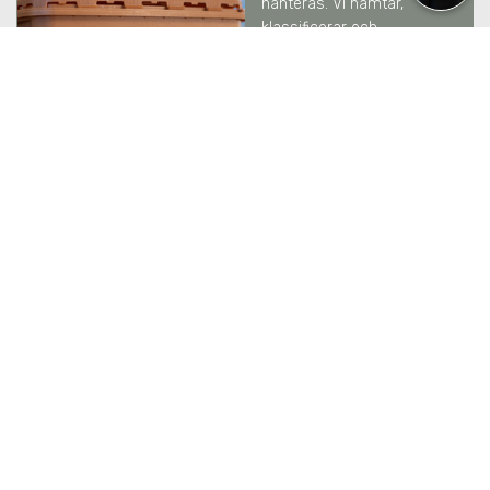
hanteras. Vi hämtar,
klassificerar och
rapporterar till
Naturvårdsverket enligt
gällande krav.
LÄS MER
SEKRETESSHANTERING
I
JAKOBSBERG
Vi hanterar känsliga
information med full
säkerhet och spårbarhet –
från hämtning och
transport till säker
destruktion. Enligt
säkerhetsnivåer DIN
66399.