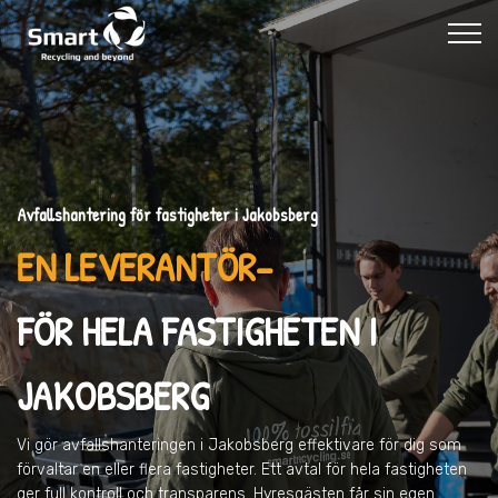
Avfallshantering för fastigheter i Jakobsberg
EN LEVERANTÖR–
FÖR HELA FASTIGHETEN I
JAKOBSBERG
Vi gör avfallshanteringen
i Jakobsberg
effektivare för dig som
förvaltar en eller flera fastigheter. Ett avtal för hela fastigheten
ger full kontroll och transparens. Hyresgästen får sin egen