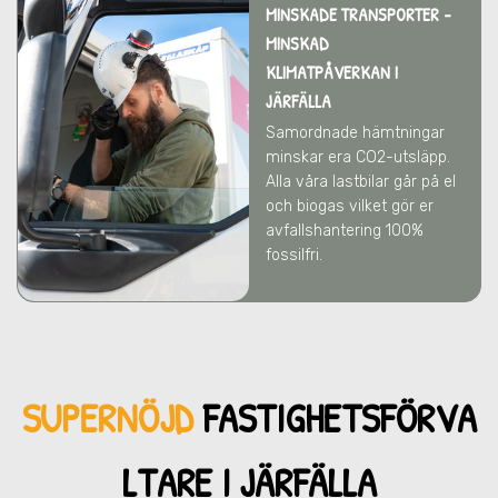
MINSKADE TRANSPORTER -
MINSKAD
KLIMATPÅVERKAN
I
JÄRFÄLLA
Samordnade hämtningar
minskar era CO2-utsläpp.
Alla våra lastbilar går på el
och biogas vilket gör er
avfallshantering 100%
fossilfri.
SUPERNÖJD
FASTIGHETSFÖRVA
LTARE I JÄRFÄLLA