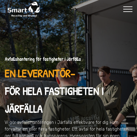
Avfallshantering för fastigheter i Järfälla
EN LEVERANTÖR–
FÖR HELA FASTIGHETEN I
JÄRFÄLLA
Vi gör avfallshanteringen
i Järfälla
effektivare för dig som
förvaltar en eller flera fastigheter. Ett avtal för hela fastigheten
ger full kontroll och transparens. Hyresgästen får sin egen