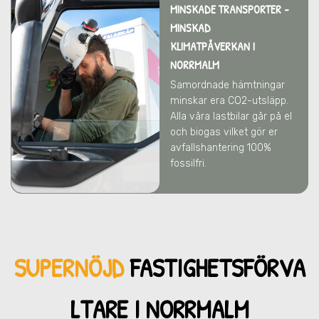
MINSKADE TRANSPORTER -
MINSKAD
KLIMATPÅVERKAN
I
NORRMALM
Samordnade hämtningar
minskar era CO2-utsläpp.
Alla våra lastbilar går på el
och biogas vilket gör er
avfallshantering 100%
fossilfri.
SUPERNÖJD
FASTIGHETSFÖRVA
LTARE I NORRMALM