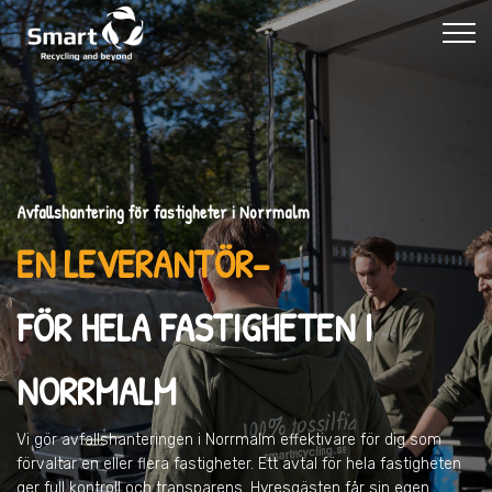
Avfallshantering för fastigheter i Norrmalm
EN LEVERANTÖR–
FÖR HELA FASTIGHETEN I
NORRMALM
Vi gör avfallshanteringen
i Norrmalm
effektivare för dig som
förvaltar en eller flera fastigheter. Ett avtal för hela fastigheten
ger full kontroll och transparens. Hyresgästen får sin egen