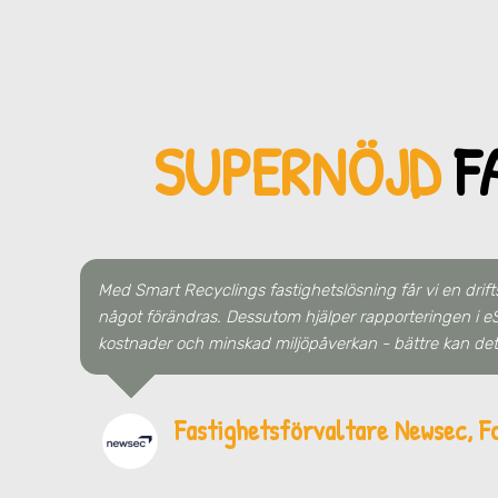
SUPERNÖJD
F
Med Smart Recyclings fastighetslösning får vi en drift
något förändras. Dessutom hjälper rapporteringen i eS
kostnader och minskad miljöpåverkan - bättre kan det 
Fastighetsförvaltare Newsec, F