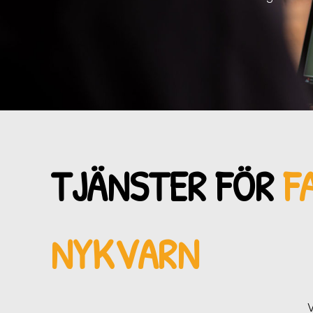
TJÄNSTER FÖR
F
NYKVARN
V