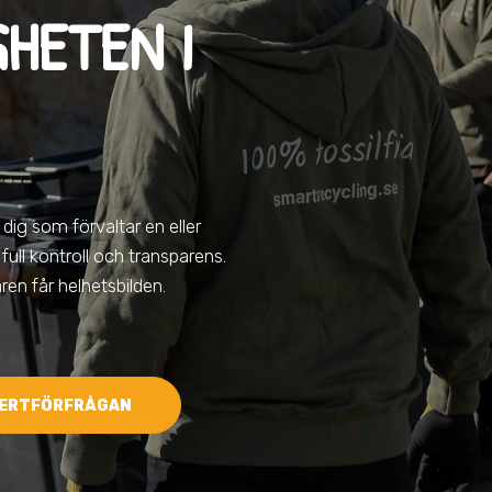
GHETEN I
 dig som förvaltar en eller
 full kontroll och transparens.
ren får helhetsbilden.
ERTFÖRFRÅGAN