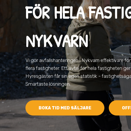
FÖR HELA FASTI
NYKVARN
Vi gör avfallshanteringen
i Nykvarn
effektivare för
flera fastigheter. Ett avtal för hela fastigheten ger
Hyresgästen får sin egen statistik - fastighetsäga
Smartaste lösningen.
BOKA TID MED SÄLJARE
OFF