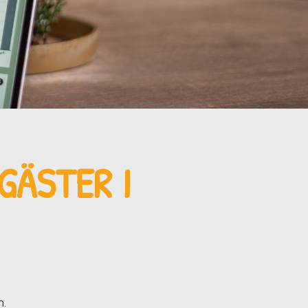
SGÄSTER
I
n
.