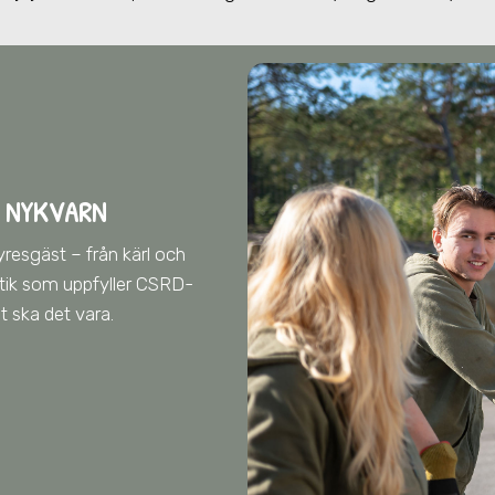
 NYKVARN
yresgäst – från kärl och
istik som uppfyller CSRD-
lt ska det vara.