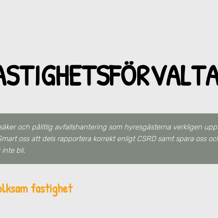
ASTIGHETSFÖRVALTA
säker och pålitlig avfallshantering som hyresgästerna verkligen upps
mart oss att dels rapportera korrekt enligt CSRD samt spara oss oc
inte bli.
olksam fastighet