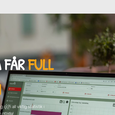
 FÅR
FULL
N
och all viktig statistik i
h nöjda!