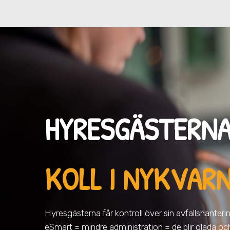
HYRESGÄSTERNA
KOLL I NYKVAR
Hyresgästerna får kontroll över sin avfallshantering 
eSmart = mindre administration = de blir glada oc