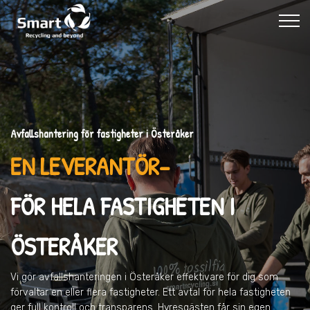
Avfallshantering för fastigheter i Österåker
EN LEVERANTÖR–
FÖR HELA FASTIGHETEN I
ÖSTERÅKER
Vi gör avfallshanteringen
i Österåker
effektivare för dig som
förvaltar en eller flera fastigheter. Ett avtal för hela fastigheten
ger full kontroll och transparens. Hyresgästen får sin egen