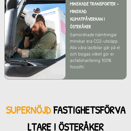
MINSKADE TRANSPORTER -
MINSKAD
KLIMATPÅVERKAN
I
ÖSTERÅKER
Samordnade hämtningar
minskar era CO2-utsläpp.
Alla våra lastbilar går på el
och biogas vilket gör er
avfallshantering 100%
fossilfri.
SUPERNÖJD
FASTIGHETSFÖRVA
LTARE I ÖSTERÅKER