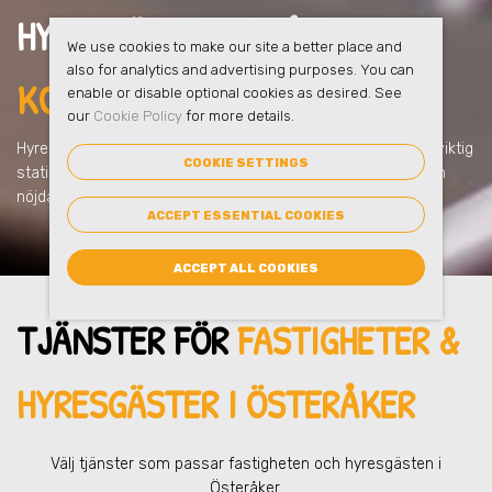
HYRESGÄSTERNA FÅR
FULL
We use cookies to make our site a better place and
also for analytics and advertising purposes. You can
KOLL I ÖSTERÅKER
enable or disable optional cookies as desired. See
our
Cookie Policy
for more details.
Hyresgästerna får kontroll över sin avfallshantering och all viktig
COOKIE SETTINGS
statistik i eSmart = mindre administration = de blir glada och
nöjda!
ACCEPT ESSENTIAL COOKIES
ACCEPT ALL COOKIES
TJÄNSTER FÖR
FASTIGHETER &
HYRESGÄSTER
I ÖSTERÅKER
Välj tjänster som passar fastigheten och hyresgästen
i
Österåker
.