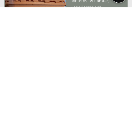
hanteras. Vi hämtar,
klassificerar och
rapporterar till
Naturvårdsverket enligt
gällande krav.
LÄS MER
SEKRETESSHANTERING
I
ÖSTERÅKER
Vi hanterar känsliga
information med full
säkerhet och spårbarhet –
från hämtning och
transport till säker
destruktion. Enligt
säkerhetsnivåer DIN
66399.